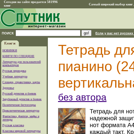
Сегодня на сайте продается 581996
Самый широкий выбор книг д
книг
ПОИСК
Если у вас нет русских
Тетрадь для
НОВИНКИ
КНИГИ ПО СПЕЦЦЕНЕ
пианино (24
Литература для пользователей
компьютеров
Русская периодика
Учебная литература
вертикальн
Словари, справочники, карты
Здоровье
Русский детектив и боевик
без автора
Зарубежный детектив и боевик
Политические бестселлеры
Тетрадь для но
Приключенческая литература
Фантастика, фэнтези, мифы и
надежной защи
легенды
нот формата A4
Русская классика
каждый такт. К
Классика мировой литературы