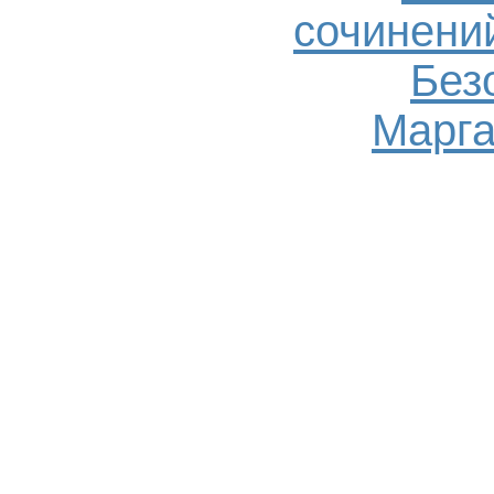
сочинений
Без
Марга