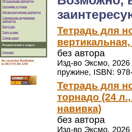
Возможно, 
Музыкальная литература
География и туризм
заинтересу
Научно-популярная литература
Специальная медицинская
литература
Тетрадь для нот
Искусство
Театр и кино
Старая книга
вертикальная,
Развлечения и отдых
без автора
Гороскоп
Изд-во Эксмо, 2026 г
Ihr russischer Buchladen
in DEUTSCHLAND
пружине, ISBN: 978
Тетрадь для н
торнадо (24 л.
навивка)
без автора
Изд-во Эксмо, 2026 г