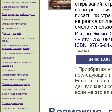
Современная русская литература
открываний, ст
Современная зарубежная
пюпитре — ниче
литература
писать. 48 стра
Литература для детей и о детях
Любовный роман
не рвется от л
Кулинарная литература
смело использо
Женские секреты
Изд-во Эксмо. 2
Дом, сад, усадьба
Отдых и развлечения. Юмор и
48 стр. 75x108/
сатира
ISBN: 978-5-04
Литература по экономике,
маркетингу и менеджменту
1342049
Бухгалтерия, бухгалтеркий учет
Психология
цена: 13.83
Философская и религиозная
литература
* Приобретая э
Непознанное
последующие по
Историческая литература
Если это ваш п
Мемуары и биографии
Познавательная литература
данную книги с
Еврейская литература
если же это ва
Техническая литература
Естественные науки
Гуманитарные науки
Юридическая литература