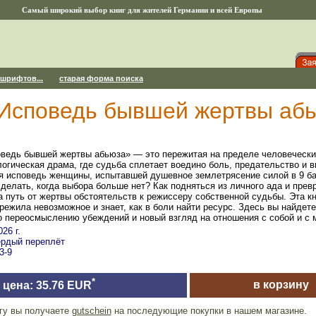
Самый широкий выбор книг для жителей Германии и всей Европы
 шрифтов...
старая форма поиска
 Исповедь бывшей жертвы аб
ведь бывшей жертвы абьюза» — это пережитая на пределе человечески
огическая драма, где судьба сплетает воедино боль, предательство и 
я исповедь женщины, испытавшей душевное землетрясение силой в 9 ба
 делать, когда выбора больше нет? Как подняться из личного ада и пре
 путь от жертвы обстоятельств к режиссеру собственной судьбы. Эта кн
ережила невозможное и знает, как в боли найти ресурс. Здесь вы найдете
о переосмыслению убеждений и новый взгляд на отношения с собой и с 
26 г.
вёрдый переплёт
3-9
*
в корзину
цена: 35.76 EUR
игу вы получаете
gutschein
на последующие покупки в нашем магазине.