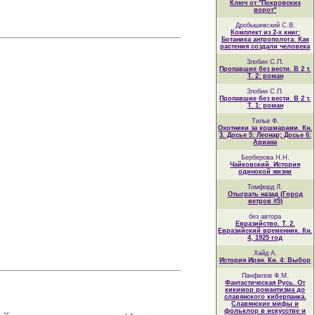
Ключ от "Покровских
ворот"
Дробышевский С.В.
Комплект из 2-х книг:
Ботаника антрополога. Как
растения создали человека
Злобин С.П.
Пропавшие без вести. В 2 т.
Т. 2: роман
Злобин С.П.
Пропавшие без вести. В 2 т.
Т. 1: роман
Тилье Ф.
Охотники за кошмарами. Кн.
3. Досье 5: Леонар; Досье 6:
Ариана
Берберова Н.Н.
Чайковский. История
одинокой жизни
Томфорд Л.
Отыграть назад (Город
ветров #5)
без автора
Евразийство. Т. 2.
Евразийский временник. Кн.
4, 1925 год
Хайд А.
История Ирэн. Кн. 4: Выбор
Панфилов Ф.М.
Фантастическая Русь. От
кикимор романтизма до
славянского киберпанка.
Славянские мифы и
фольклор в искусстве и