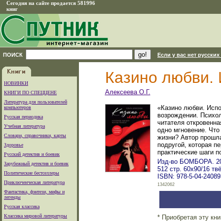
Сегодня на сайте продается 581996
книг
ПОИСК
Если у вас нет русских
Казино любви.
НОВИНКИ
Алексеева О.Г.
КНИГИ ПО СПЕЦЦЕНЕ
Литература для пользователей
«Казино любви. Испо
компьютеров
возрождении. Психол
Русская периодика
читателя откровенна
Учебная литература
одно мгновение. Что
Словари, справочники, карты
жизни? Автор прошла
подругой, которая п
Здоровье
практические шаги п
Русский детектив и боевик
Изд-во БОМБОРА. 20
Зарубежный детектив и боевик
512 стр. 60x90/16 т
Политические бестселлеры
ISBN: 978-5-04-24089
Приключенческая литература
1342062
Фантастика, фэнтези, мифы и
легенды
Русская классика
Классика мировой литературы
* Приобретая эту кн