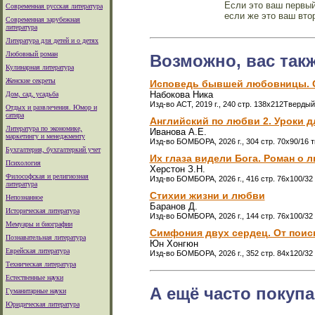
Если это ваш первый
Современная русская литература
если же это ваш вто
Современная зарубежная
литература
Литература для детей и о детях
Любовный роман
Возможно, вас так
Кулинарная литература
Женские секреты
Исповедь бывшей любовницы. О
Набокова Ника
Дом, сад, усадьба
Изд-во АСТ, 2019 г., 240 стр. 138x212Твердый
Отдых и развлечения. Юмор и
сатира
Английский по любви 2. Уроки д
Литература по экономике,
Иванова А.Е.
маркетингу и менеджменту
Изд-во БОМБОРА, 2026 г., 304 стр. 70x90/16 
Бухгалтерия, бухгалтеркий учет
Их глаза видели Бога. Роман о 
Психология
Херстон З.Н.
Философская и религиозная
Изд-во БОМБОРА, 2026 г., 416 стр. 76x100/32
литература
Стихии жизни и любви
Непознанное
Баранов Д.
Историческая литература
Изд-во БОМБОРА, 2026 г., 144 стр. 76x100/32
Мемуары и биографии
Симфония двух сердец. От поис
Познавательная литература
Юн Хонгюн
Еврейская литература
Изд-во БОМБОРА, 2026 г., 352 стр. 84x120/32
Техническая литература
Естественные науки
А ещё часто покупа
Гуманитарные науки
Юридическая литература