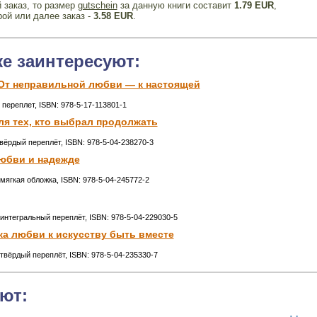
 заказ, то размер
gutschein
за данную книги составит
1.79 EUR
,
рой или далее заказ -
3.58 EUR
.
же заинтересуют:
т неправильной любви — к настоящей
 переплет, ISBN: 978-5-17-113801-1
ля тех, кто выбрал продолжать
твёрдый переплёт, ISBN: 978-5-04-238270-3
любви и надежде
 мягкая обложка, ISBN: 978-5-04-245772-2
 интегральный переплёт, ISBN: 978-5-04-229030-5
ка любви к искусству быть вместе
 твёрдый переплёт, ISBN: 978-5-04-235330-7
ют: