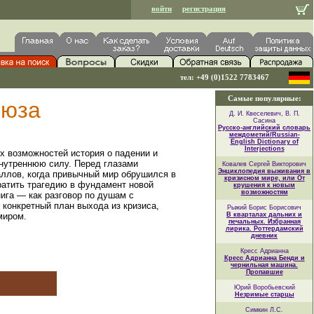
войти
регистрация
тел: +49 (0)1522 7783467
Самые популярные:
ьюза
Д. И. Квеселевич, В. П.
Сасина
Русско-английский словарь
междометий/Russian-
English Dictionary of
Interjections
х возможностей история о падении и
внутреннюю силу. Перед глазами
Ковалев Сергей Викторович
Энциклопедия выживания в
ллов, когда привычный мир обрушился в
кризисном мире, или От
вратить трагедию в фундамент новой
крушения к новым
возможностям
ига — как разговор по душам с
 конкретный план выхода из кризиса,
Рыжий Борис Борисович
миром.
В кварталах дальних и
печальных. Избранная
лирика. Роттердамский
дневник
Кресс Адрианна
Кресс Адрианна Бенди и
чернильная машина.
Пропавшие
Юрий Воробьевский
Незримые старцы
Симкин Л.С.