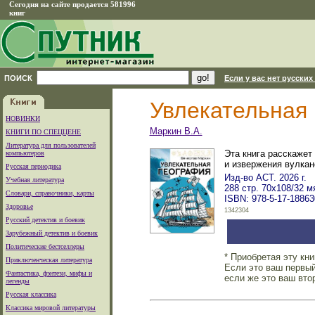
Сегодня на сайте продается 581996
книг
ПОИСК
Если у вас нет русских
Увлекательная
НОВИНКИ
Маркин В.А.
КНИГИ ПО СПЕЦЦЕНЕ
Литература для пользователей
Эта книга расскажет
компьютеров
и извержения вулкан
Русская периодика
Изд-во АСТ. 2026 г.
Учебная литература
288 стр. 70x108/32 м
Словари, справочники, карты
ISBN: 978-5-17-18863
Здоровье
1342304
Русский детектив и боевик
Зарубежный детектив и боевик
Политические бестселлеры
* Приобретая эту кн
Приключенческая литература
Если это ваш первый
Фантастика, фэнтези, мифы и
если же это ваш вто
легенды
Русская классика
Классика мировой литературы