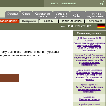
войти
регистрация
тел: +49 (0)1522 7783467
Самые популярные:
Д. И. Квеселевич, В. П.
Сасина
Русско-английский словарь
междометий/Russian-
English Dictionary of
Interjections
почему возникают землетрясения, ураганы
еднего школьного возраста.
Ковалев Сергей Викторович
Энциклопедия выживания в
кризисном мире, или От
крушения к новым
возможностям
Рыжий Борис Борисович
В кварталах дальних и
печальных. Избранная
лирика. Роттердамский
дневник
Кресс Адрианна
Кресс Адрианна Бенди и
чернильная машина.
Пропавшие
Макнот Дж.
Наконец-то вместе
Юрий Воробьевский