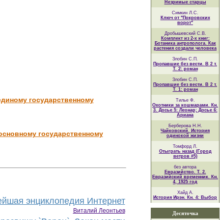
Незримые старцы
Симкин Л.С.
Ключ от "Покровских
ворот"
Дробышевский С.В.
Комплект из 2-х книг:
Ботаника антрополога. Как
растения создали человека
Злобин С.П.
Пропавшие без вести. В 2 т.
Т. 2: роман
Злобин С.П.
Пропавшие без вести. В 2 т.
Т. 1: роман
 единому государственному
Тилье Ф.
Охотники за кошмарами. Кн.
3. Досье 5: Леонар; Досье 6:
Ариана
Берберова Н.Н.
Чайковский. История
 основному государственному
одинокой жизни
Томфорд Л.
Отыграть назад (Город
ветров #5)
без автора
Евразийство. Т. 2.
Евразийский временник. Кн.
4, 1925 год
Хайд А.
История Ирэн. Кн. 4: Выбор
йшая энциклопедия Интернет
Виталий Леонтьев
Десяточка