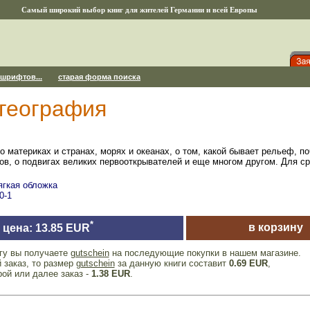
Самый широкий выбор книг для жителей Германии и всей Европы
 шрифтов...
старая форма поиска
 география
 о материках и странах, морях и океанах, о том, какой бывает рельеф, 
ов, о подвигах великих первооткрывателей и еще многом другом. Для ср
ягкая обложка
0-1
*
в корзину
цена: 13.85 EUR
игу вы получаете
gutschein
на последующие покупки в нашем магазине.
 заказ, то размер
gutschein
за данную книги составит
0.69 EUR
,
рой или далее заказ -
1.38 EUR
.