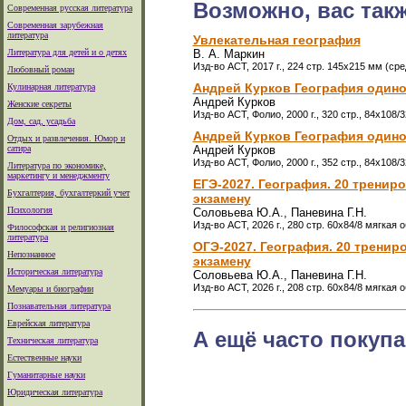
Возможно, вас так
Современная русская литература
Современная зарубежная
литература
Увлекательная география
Литература для детей и о детях
В. А. Маркин
Изд-во АСТ, 2017 г., 224 стр. 145х215 мм (с
Любовный роман
Андрей Курков География одиноч
Кулинарная литература
Андрей Курков
Женские секреты
Изд-во АСТ, Фолио, 2000 г., 320 стр., 84x108/
Дом, сад, усадьба
Андрей Курков География одиноч
Отдых и развлечения. Юмор и
сатира
Андрей Курков
Изд-во АСТ, Фолио, 2000 г., 352 стр., 84x108/
Литература по экономике,
маркетингу и менеджменту
ЕГЭ-2027. География. 20 трени
Бухгалтерия, бухгалтеркий учет
экзамену
Психология
Соловьева Ю.А., Паневина Г.Н.
Изд-во АСТ, 2026 г., 280 стр. 60x84/8 мягкая 
Философская и религиозная
литература
ОГЭ-2027. География. 20 трени
Непознанное
экзамену
Историческая литература
Соловьева Ю.А., Паневина Г.Н.
Изд-во АСТ, 2026 г., 208 стр. 60x84/8 мягкая 
Мемуары и биографии
Познавательная литература
Еврейская литература
А ещё часто покупа
Техническая литература
Естественные науки
Гуманитарные науки
Юридическая литература