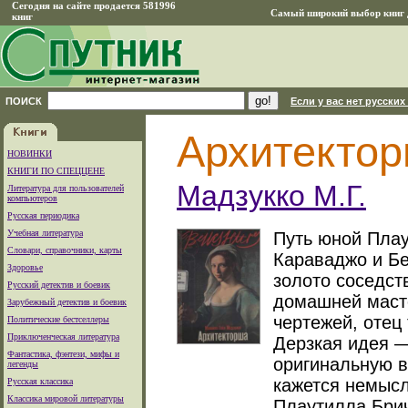
Сегодня на сайте продается 581996
Самый широкий выбор книг д
книг
ПОИСК
Если у вас нет русских
Архитекто
НОВИНКИ
КНИГИ ПО СПЕЦЦЕНЕ
Мадзукко М.Г.
Литература для пользователей
компьютеров
Русская периодика
Учебная литература
Путь юной Плау
Словари, справочники, карты
Караваджо и Бе
Здоровье
золото соседств
Русский детектив и боевик
домашней масте
Зарубежный детектив и боевик
чертежей, отец
Политические бестселлеры
Приключенческая литература
Дерзкая идея —
Фантастика, фэнтези, мифы и
оригинальную в
легенды
кажется немысл
Русская классика
Классика мировой литературы
Плаутилла Брич