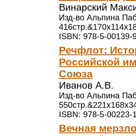
Винарский Макс
Изд-во Альпина Паб
416стр.&170x114x1
ISBN: 978-5-00139-
Речфлот: Исто
Российской им
Союза
Иванов А.В.
Изд-во Альпина Паб
550стр.&221x168x3
ISBN: 978-5-00223-
Вечная мерзло