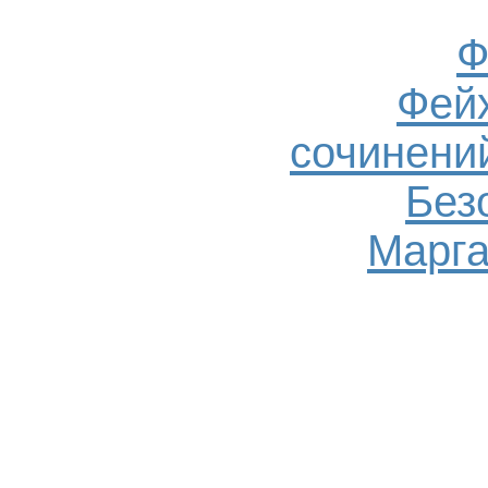
Ф
Фейх
сочинений
Без
Марга