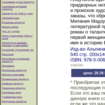
Современная русская литература
придворных инт
Современная зарубежная
литература
и происков худ
Литература для детей и о детях
заказы, что об
Любовный роман
Мелания Мадзук
Кулинарная литература
литературной п
Женские секреты
роман о талант
Дом, сад, усадьба
Отдых и развлечения. Юмор и
первой женщине
сатира
имя в историю 
Литература по экономике,
маркетингу и менеджменту
Изд-во Альпина
Бухгалтерия, бухгалтеркий учет
540 стр. 200x1
Психология
ISBN: 978-5-00
Философская и религиозная
литература
1342341
Непознанное
Историческая литература
цена: 26.36
Мемуары и биографии
Познавательная литература
* Приобретая э
Еврейская литература
последующие по
Техническая литература
Если это ваш п
Естественные науки
Гуманитарные науки
данную книги с
Юридическая литература
если же это ва