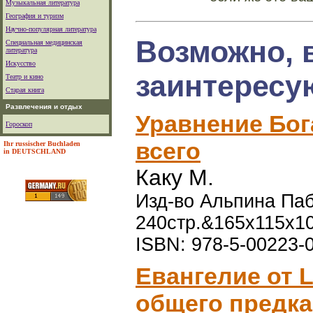
Музыкальная литература
География и туризм
Научно-популярная литература
Возможно, 
Специальная медицинская
литература
Искусство
заинтересу
Театр и кино
Старая книга
Развлечения и отдых
Уравнение Бог
Гороскоп
всего
Ihr russischer Buchladen
in DEUTSCHLAND
Каку М.
Изд-во Альпина Паб
240стр.&165x115x1
ISBN: 978-5-00223-
Евангелие от 
общего предка