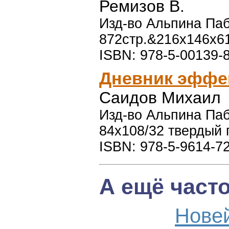
Ремизов В.
Изд-во Альпина Паб
872стр.&216x146x6
ISBN: 978-5-00139-
Дневник эффе
Саидов Михаил
Изд-во Альпина Пабл
84x108/32 твердый 
ISBN: 978-5-9614-7
А ещё част
Нове