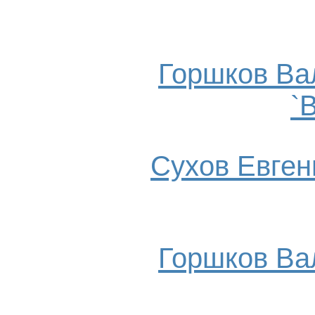
Горшков Ва
`
Сухов Евгени
Горшков Ва