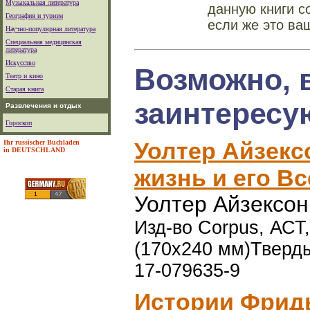
Музыкальная литература
данную книги с
География и туризм
если же это ва
Научно-популярная литература
Специальная медицинская
литература
Искусство
Возможно, 
Театр и кино
Старая книга
заинтересу
Развлечения и отдых
Гороскоп
Уолтер Айзекс
Ihr russischer Buchladen
in DEUTSCHLAND
жизнь и его В
Уолтер Айзексон
Изд-во Corpus, АСТ,
(170x240 мм)Тверды
17-079635-9
Истории Фрид