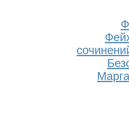
Ф
Фейх
сочинений
Без
Марга