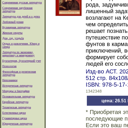
Современная русская литература
рода, задумчив
Современная зарубежная
лишенный задат
литература
возлагают на К
Литература для детей и о детях
Любовный роман
чем определить
Кулинарная литература
решает познать
Женские секреты
путешествие по
Дом, сад, усадьба
фунтов в карма
Отдых и развлечения. Юмор и
сатира
приключений, в
Литература по экономике,
маркетингу и менеджменту
формирует соб
Бухгалтерия, бухгалтеркий учет
людей его сосл
Психология
Изд-во АСТ. 202
Философская и религиозная
литература
512 стр. 84x10
Непознанное
ISBN: 978-5-17
Историческая литература
1342348
Мемуары и биографии
Познавательная литература
цена: 26.51
Еврейская литература
Техническая литература
* Приобретая э
Естественные науки
последующие по
Гуманитарные науки
Юридическая литература
Если это ваш п