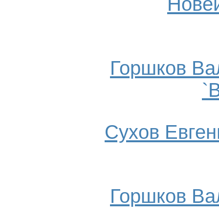
Нове
Горшков Ва
`
Сухов Евгени
Горшков Ва