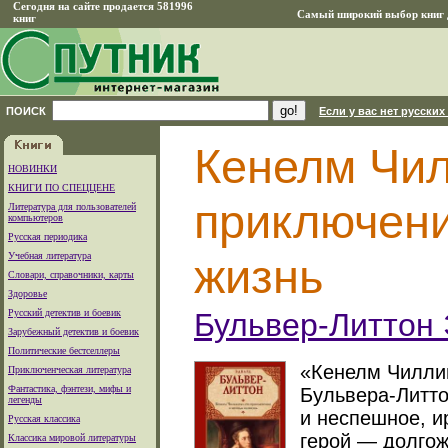
Сегодня на сайте продается 581996
Самый широкий выбор книг д
книг
ПОИСК
Если у вас нет русских
Кенелм Чил
НОВИНКИ
КНИГИ ПО СПЕЦЦЕНЕ
приключени
Литература для пользователей
компьютеров
Русская периодика
Учебная литература
жизнь
Словари, справочники, карты
Здоровье
Русский детектив и боевик
Бульвер-Литтон 
Зарубежный детектив и боевик
Политические бестселлеры
«Кенелм Чилли
Приключенческая литература
Фантастика, фэнтези, мифы и
Бульвера-Литто
легенды
и неспешное, и
Русская классика
герой — долгож
Классика мировой литературы