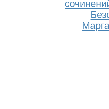
сочинений
Без
Марга