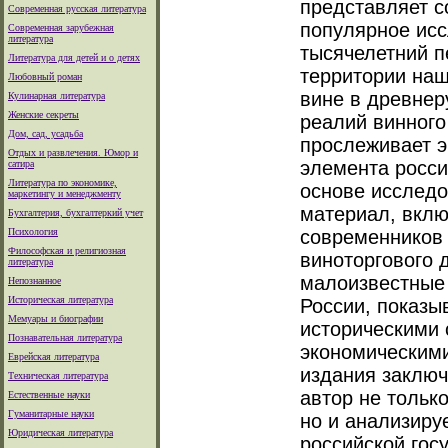
представляет с
Современная русская литература
популярное ис
Современная зарубежная
литература
тысячелетний п
Литература для детей и о детях
территории наш
Любовный роман
вине в древнер
Кулинарная литература
Женские секреты
реалий винного
Дом, сад, усадьба
прослеживает э
Отдых и развлечения. Юмор и
элемента росси
сатира
Литература по экономике,
основе исследо
маркетингу и менеджменту
материал, вкл
Бухгалтерия, бухгалтеркий учет
Психология
современников 
Философская и религиозная
виноторгового 
литература
малоизвестные 
Непознанное
Историческая литература
России, показы
Мемуары и биографии
историческими 
Познавательная литература
экономическими
Еврейская литература
издания заключ
Техническая литература
автор не тольк
Естественные науки
Гуманитарные науки
но и анализиру
Юридическая литература
российской гос