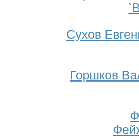
`
Сухов Евгени
Горшков Ва
Ф
Фейх