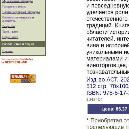
Музыкальная литература
и повседневну
География и туризм
уделяется роли
Научно-популярная литература
отечественного
Специальная медицинская
литература
традиций. Книг
Искусство
области истори
Театр и кино
Старая книга
читателей, инт
вина и историе
Развлечения и отдых
уникальными и
Гороскоп
материалами и
Ihr russischer Buchladen
in DEUTSCHLAND
виноторговцев, 
познавательным
Изд-во АСТ. 202
512 стр. 70x10
ISBN: 978-5-17
1342404
цена: 66.37
* Приобретая э
последующие по