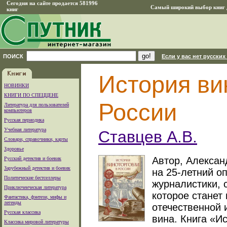
Сегодня на сайте продается 581996
Самый широкий выбор книг д
книг
ПОИСК
Если у вас нет русских
История ви
НОВИНКИ
КНИГИ ПО СПЕЦЦЕНЕ
России
Литература для пользователей
компьютеров
Русская периодика
Учебная литература
Ставцев А.В.
Словари, справочники, карты
Здоровье
Автор, Алексан
Русский детектив и боевик
Зарубежный детектив и боевик
на 25-летний о
Политические бестселлеры
журналистики, 
Приключенческая литература
которое станет
Фантастика, фэнтези, мифы и
легенды
отечественной 
Русская классика
вина. Книга «И
Классика мировой литературы