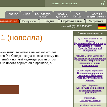
войти
регистрация
тел: +49 (0)1522 7783467
Самые популярные:
 1 (новелла)
Д. И. Квеселевич, В. П.
Сасина
Русско-английский словарь
междометий/Russian-
English Dictionary of
Interjections
ьный шанс вернуться на несколько лет
попа Рю Сонджэ, когда он был никому не
Ковалев Сергей Викторович
Энциклопедия выживания в
ельный и полный надежды роман о том,
кризисном мире, или От
о не просто вернуться в прошлое, а
крушения к новым
возможностям
Рыжий Борис Борисович
В кварталах дальних и
печальных. Избранная
лирика. Роттердамский
дневник
Кресс Адрианна
Кресс Адрианна Бенди и
чернильная машина.
Пропавшие
Макнот Дж.
Наконец-то вместе
Юрий Воробьевский