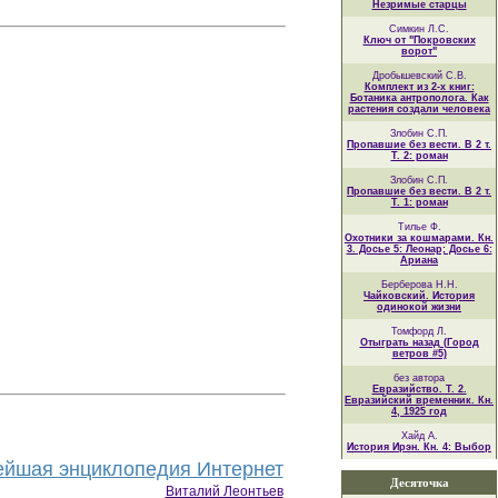
Незримые старцы
Симкин Л.С.
Ключ от "Покровских
ворот"
Дробышевский С.В.
Комплект из 2-х книг:
Ботаника антрополога. Как
растения создали человека
Злобин С.П.
Пропавшие без вести. В 2 т.
Т. 2: роман
Злобин С.П.
Пропавшие без вести. В 2 т.
Т. 1: роман
Тилье Ф.
Охотники за кошмарами. Кн.
3. Досье 5: Леонар; Досье 6:
Ариана
Берберова Н.Н.
Чайковский. История
одинокой жизни
Томфорд Л.
Отыграть назад (Город
ветров #5)
без автора
Евразийство. Т. 2.
Евразийский временник. Кн.
4, 1925 год
Хайд А.
История Ирэн. Кн. 4: Выбор
йшая энциклопедия Интернет
Десяточка
Виталий Леонтьев