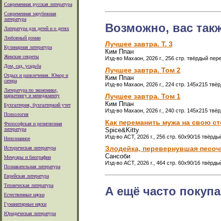
Современная русская литература
Современная зарубежная
литература
Возможно, вас так
Литература для детей и о детях
Любовный роман
Лучшее завтра. Т. 3
Кулинарная литература
Ким Ппан
Женские секреты
Изд-во Махаон, 2026 г., 256 стр. твёрдый пер
Дом, сад, усадьба
Лучшее завтра. Том 2
Отдых и развлечения. Юмор и
Ким Ппан
сатира
Изд-во Махаон, 2026 г., 224 стр. 145х215 твё
Литература по экономике,
Лучшее завтра. Том 1
маркетингу и менеджменту
Ким Ппан
Бухгалтерия, бухгалтеркий учет
Изд-во Махаон, 2026 г., 240 стр. 145х215 твё
Психология
Как переманить мужа на свою сто
Философская и религиозная
литература
Spice&Kitty
Изд-во АСТ, 2026 г., 256 стр. 60x90/16 твёрд
Непознанное
Злодейка, перевернувшая песочн
Историческая литература
Сансоби
Мемуары и биографии
Изд-во АСТ, 2026 г., 464 стр. 60x90/16 твёрд
Познавательная литература
Еврейская литература
Техническая литература
А ещё часто покупа
Естественные науки
Гуманитарные науки
Юридическая литература