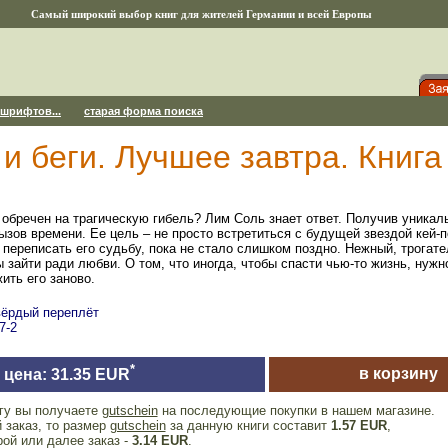
Самый широкий выбор книг для жителей Германии и всей Европы
 шрифтов...
старая форма поиска
и беги. Лучшее завтра. Книга
 обречен на трагическую гибель? Лим Соль знает ответ. Получив уникал
вызов времени. Ее цель – не просто встретиться с будущей звездой кей-
 переписать его судьбу, пока не стало слишком поздно. Нежный, трогат
 зайти ради любви. О том, что иногда, чтобы спасти чью-то жизнь, нужн
ить его заново.
твёрдый переплёт
7-2
*
в корзину
цена: 31.35 EUR
игу вы получаете
gutschein
на последующие покупки в нашем магазине.
 заказ, то размер
gutschein
за данную книги составит
1.57 EUR
,
рой или далее заказ -
3.14 EUR
.