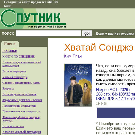
Сегодня на сайте продается 581996
книг
ПОИСК
Если у вас нет русских
Хватай Сонджэ 
НОВИНКИ
Ким Ппан
КНИГИ ПО СПЕЦЦЕНЕ
Литература для пользователей
Что, если ваш кумир
компьютеров
назад, она бросает 
Русская периодика
известным парнем, а
Учебная литература
как далеко мы готовы
Словари, справочники, карты
иметь смелость прож
Здоровье
Изд-во АСТ. 2026 г.
288 стр. 84x108/32 
Русский детектив и боевик
ISBN: 978-5-17-17970
Зарубежный детектив и боевик
1342428
Политические бестселлеры
Приключенческая литература
Фантастика, фэнтези, мифы и
легенды
* Приобретая эту кн
Русская классика
Если это ваш первый
Классика мировой литературы
если же это ваш вто