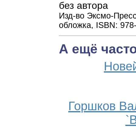
без автора
Изд-во Эксмо-Пресс,
обложка, ISBN: 978
А ещё част
Нове
Горшков Ва
`