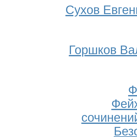
Сухов Евгени
Горшков Ва
Ф
Фейх
сочинений
Без