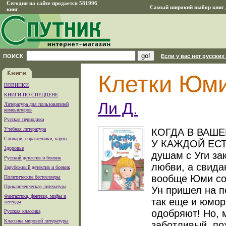
Сегодня на сайте продается 581996
Самый широкий выбор книг д
книг
ПОИСК
Если у вас нет русских
Клетки Юми
НОВИНКИ
КНИГИ ПО СПЕЦЦЕНЕ
Ли Д.
Литература для пользователей
компьютеров
Русская периодика
Учебная литература
КОГДА В ВАШЕ
Словари, справочники, карты
У КАЖДОЙ ЕСТ
Здоровье
душам с Уги за
Русский детектив и боевик
любви, а свида
Зарубежный детектив и боевик
вообще Юми сог
Политические бестселлеры
Приключенческая литература
Ун пришел на п
Фантастика, фэнтези, мифы и
так еще и юмор 
легенды
одобряют! Но, м
Русская классика
Классика мировой литературы
заботливый, по