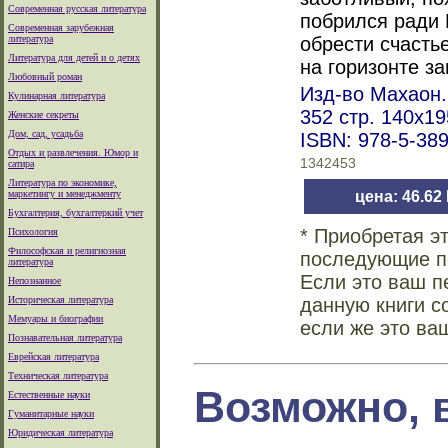
Современная русская литература
побрился ради 
Современная зарубежная
литература
обрести счасть
Литература для детей и о детях
на горизонте з
Любовный роман
Изд-во Махаон. 
Кулинарная литература
352 стр. 140х1
Женские секреты
Дом, сад, усадьба
ISBN: 978-5-38
Отдых и развлечения. Юмор и
1342453
сатира
Литература по экономике,
маркетингу и менеджменту
цена: 46.62
Бухгалтерия, бухгалтеркий учет
* Приобретая э
Психология
Философская и религиозная
последующие по
литература
Если это ваш п
Непознанное
Историческая литература
данную книги с
Мемуары и биографии
если же это ва
Познавательная литература
Еврейская литература
Техническая литература
Возможно, 
Естественные науки
Гуманитарные науки
Юридическая литература