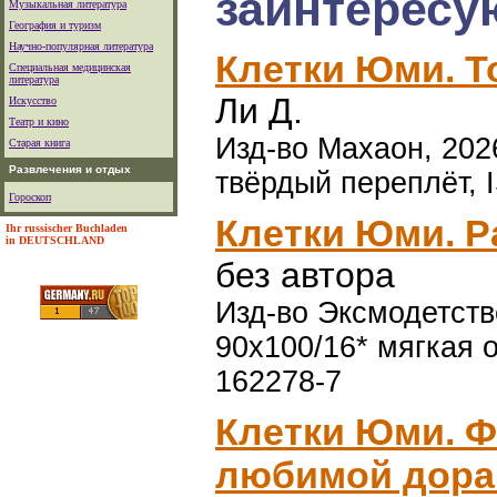
заинтересу
Музыкальная литература
География и туризм
Научно-популярная литература
Клетки Юми. Т
Специальная медицинская
литература
Ли Д.
Искусство
Театр и кино
Изд-во Махаон, 2026
Старая книга
Развлечения и отдых
твёрдый переплёт, 
Гороскоп
Клетки Юми. Р
Ihr russischer Buchladen
in DEUTSCHLAND
без автора
Изд-во Эксмодетство,
90x100/16* мягкая о
162278-7
Клетки Юми. Ф
любимой дора