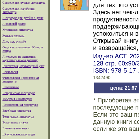
Современная русская литература
для тех, кто у
Современная зарубежная
Здесь нет чек-
литература
продуктивности
Литература для детей и о детях
Любовный роман
поддерживающи
Кулинарная литература
успокоиться и 
Женские секреты
Открывай книгу
Дом, сад, усадьба
и возвращайся,
Отдых и развлечения. Юмор и
сатира
Изд-во АСТ. 202
Литература по экономике,
маркетингу и менеджменту
128 стр. 60x90
Бухгалтерия, бухгалтеркий учет
ISBN: 978-5-17
Психология
1342490
Философская и религиозная
литература
Непознанное
цена: 21.67
Историческая литература
* Приобретая э
Мемуары и биографии
Познавательная литература
последующие по
Еврейская литература
Если это ваш п
Техническая литература
данную книги с
Естественные науки
если же это ва
Гуманитарные науки
Юридическая литература