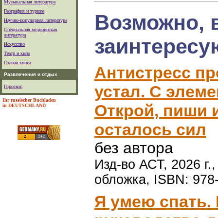
Музыкальная литература
География и туризм
Возможно, 
Научно-популярная литература
Специальная медицинская
литература
заинтересу
Искусство
Театр и кино
Старая книга
Антистресс про
Развлечения и отдых
устал. С элеме
Гороскоп
Ihr russischer Buchladen
Открой, пиши и
in DEUTSCHLAND
осталось сил
без автора
Изд-во АСТ, 2026 г.
обложка, ISBN: 978
Я умею спать.