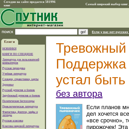
Сегодня на сайте продается 581996
Самый широкий выбор книг д
книг
ПОИСК
Если у вас нет русских
Тревожный 
НОВИНКИ
КНИГИ ПО СПЕЦЦЕНЕ
Поддержка 
Литература для пользователей
компьютеров
Русская периодика
Учебная литература
устал быть
Словари, справочники, карты
Здоровье
Русский детектив и боевик
без автора
Зарубежный детектив и боевик
Политические бестселлеры
Если планов мн
Приключенческая литература
Фантастика, фэнтези, мифы и
дел хочется вс
легенды
«все срочно», 
Русская классика
пирожочек! Эта
Классика мировой литературы