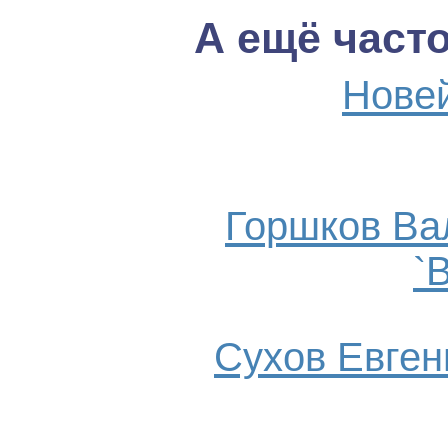
А ещё част
Нове
Горшков Ва
`
Сухов Евгени