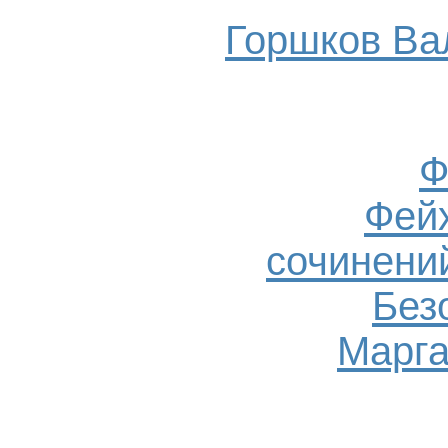
Горшков Ва
Ф
Фейх
сочинений
Без
Марга