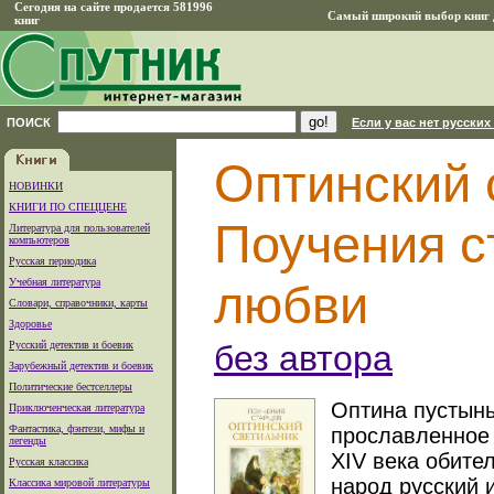
Сегодня на сайте продается 581996
Самый широкий выбор книг д
книг
ПОИСК
Если у вас нет русских
Оптинский 
НОВИНКИ
КНИГИ ПО СПЕЦЦЕНЕ
Поучения с
Литература для пользователей
компьютеров
Русская периодика
Учебная литература
любви
Словари, справочники, карты
Здоровье
Русский детектив и боевик
без автора
Зарубежный детектив и боевик
Политические бестселлеры
Оптина пустынь
Приключенческая литература
Фантастика, фэнтези, мифы и
прославленное
легенды
XIV века обите
Русская классика
народ русский 
Классика мировой литературы