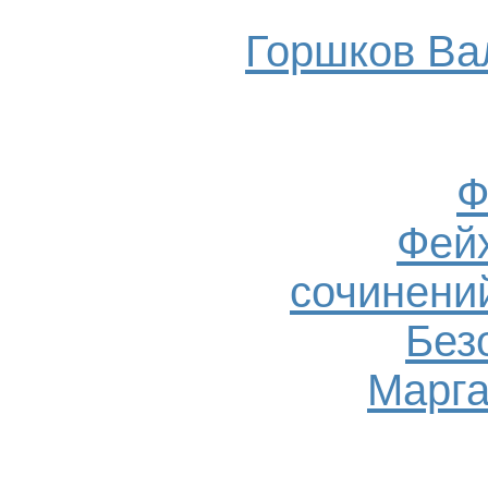
Горшков Ва
Ф
Фейх
сочинений
Без
Марга