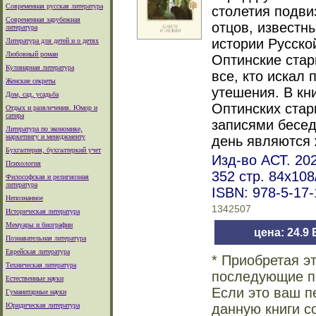
Современная русская литература
столетия подви
Современная зарубежная
отцов, известн
литература
истории Русско
Литература для детей и о детях
Любовный роман
Оптинские ста
Кулинарная литература
все, кто искал 
Женские секреты
утешения. В кн
Дом, сад, усадьба
Оптинских стар
Отдых и развлечения. Юмор и
сатира
записями бесед
Литература по экономике,
маркетингу и менеджменту
день являются 
Бухгалтерия, бухгалтеркий учет
Изд-во АСТ. 202
Психология
352 стр. 84x10
Философская и религиозная
литература
ISBN: 978-5-17
Непознанное
1342507
Историческая литература
Мемуары и биографии
цена: 24.9
Познавательная литература
Еврейская литература
* Приобретая э
Техническая литература
последующие по
Естественные науки
Если это ваш п
Гуманитарные науки
Юридическая литература
данную книги с