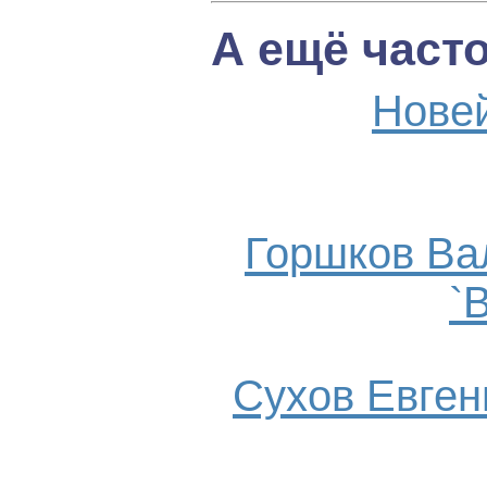
А ещё част
Нове
Горшков Ва
`
Сухов Евгени