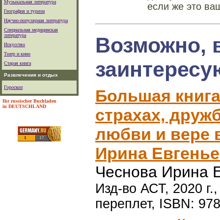
Музыкальная литература
если же это ва
География и туризм
Научно-популярная литература
Специальная медицинская
литература
Возможно, 
Искусство
Театр и кино
заинтересу
Старая книга
Развлечения и отдых
Гороскоп
Большая книга
Ihr russischer Buchladen
in DEUTSCHLAND
страхах, дружб
любви и вере в
Ирина Евгень
Чеснова Ирина 
Изд-во АСТ, 2020 г.
переплет, ISBN: 978