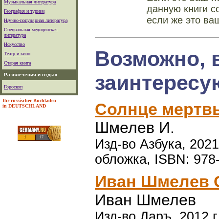
Музыкальная литература
данную книги с
География и туризм
если же это ва
Научно-популярная литература
Специальная медицинская
литература
Искусство
Возможно, 
Театр и кино
Старая книга
заинтересу
Развлечения и отдых
Гороскоп
Ihr russischer Buchladen
Солнце мертв
in DEUTSCHLAND
Шмелев И.
Изд-во Азбука, 2021 
обложка, ISBN: 978
Иван Шмелев 
Иван Шмелев
Изд-во Даръ, 2012 г