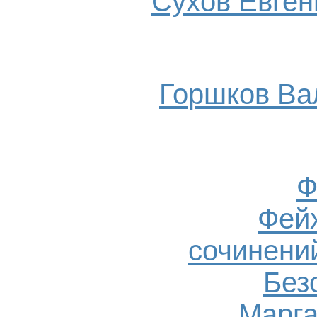
Сухов Евгени
Горшков Ва
Ф
Фейх
сочинений
Без
Марга