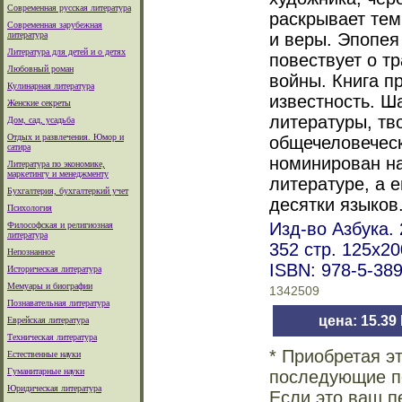
Современная русская литература
раскрывает тем
Современная зарубежная
литература
и веры. Эпопея
Литература для детей и о детях
повествует о т
Любовный роман
войны. Книга п
Кулинарная литература
известность. Ш
Женские секреты
литературы, тв
Дом, сад, усадьба
Отдых и развлечения. Юмор и
общечеловеческ
сатира
номинирован н
Литература по экономике,
маркетингу и менеджменту
литературе, а 
Бухгалтерия, бухгалтеркий учет
десятки языков
Психология
Изд-во Азбука. 
Философская и религиозная
литература
352 стр. 125х2
Непознанное
ISBN: 978-5-38
Историческая литература
Мемуары и биографии
1342509
Познавательная литература
цена: 15.39
Еврейская литература
Техническая литература
* Приобретая э
Естественные науки
Гуманитарные науки
последующие по
Юридическая литература
Если это ваш п