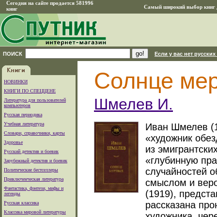
Сегодня на сайте продается 581996
Самый широкий выбор книг д
книг
ПОИСК
Если у вас нет русских
Солнце ме
НОВИНКИ
КНИГИ ПО СПЕЦЦЕНЕ
Шмелев И.
Литература для пользователей
компьютеров
Русская периодика
Учебная литература
Иван Шмелев (1
Словари, справочники, карты
«художник обез
Здоровье
из эмигрантски
Русский детектив и боевик
«глубинную пра
Зарубежный детектив и боевик
случайностей 
Политические бестселлеры
Приключенческая литература
смыслом и вер
Фантастика, фэнтези, мифы и
(1919), предст
легенды
рассказана про
Русская классика
Классика мировой литературы
художника, чер