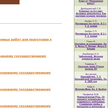
Ключ от "Покровских
ворот"
Дробышевский С.В.
Комплект из 2-х книг:
Ботаника антрополога. Как
растения создали человека
Злобин С.П.
Пропавшие без вести. В 2 т.
Т. 2: роман
Злобин С.П.
Пропавшие без вести. В 2 т.
Т. 1: роман
онных работ для подготовки к
Тилье Ф.
Охотники за кошмарами. Кн.
3. Досье 5: Леонар; Досье 6:
Ариана
Берберова Н.Н.
 единому государственному
Чайковский. История
одинокой жизни
Томфорд Л.
Отыграть назад (Город
ветров #5)
 основному государственному
без автора
Евразийство. Т. 2.
Евразийский временник. Кн.
4, 1925 год
Хайд А.
 основному государственному
История Ирэн. Кн. 4: Выбор
Панфилов Ф.М.
Фантастическая Русь. От
кикимор романтизма до
славянского киберпанка.
Славянские мифы и
 основному государственному
фольклор в искусстве и