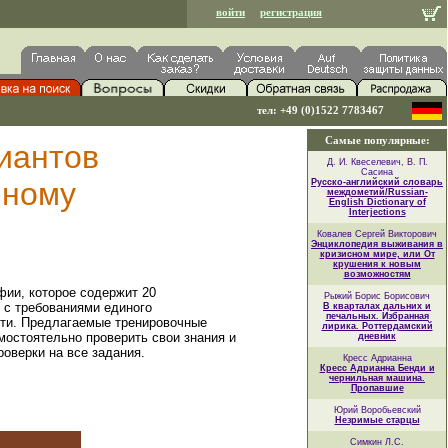
войти
регистрация
тел: +49 (0)1522 7783467
Самые популярные:
иантов
Д. И. Квеселевич, В. П.
Сасина
иному
Русско-английский словарь
междометий/Russian-
English Dictionary of
Interjections
Ковалев Сергей Викторович
Энциклопедия выживания в
кризисном мире, или От
крушения к новым
возможностям
фии, которое содержит 20
Рыжий Борис Борисович
 с требованиями единого
В кварталах дальних и
печальных. Избранная
сти. Предлагаемые тренировочные
лирика. Роттердамский
мостоятельно проверить свои знания и
дневник
роверки на все задания.
Кресс Адрианна
Кресс Адрианна Бенди и
чернильная машина.
Пропавшие
Юрий Воробьевский
Незримые старцы
Симкин Л.С.