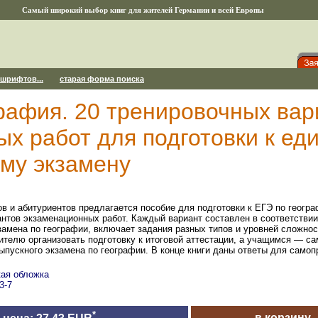
Самый широкий выбор книг для жителей Германии и всей Европы
 шрифтов...
старая форма поиска
рафия. 20 тренировочных вар
х работ для подготовки к ед
му экзамену
 и абитуриентов предлагается поcобие для подготовки к ЕГЭ по геогра
нтов экзаменационных работ. Каждый вариант составлен в соответствии
замена по географии, включает задания разных типов и уровней сложно
ителю организовать подготовку к итоговой аттестации, а учащимся — са
выпускного экзамена по географии. В конце книги даны ответы для самоп
кая обложка
3-7
*
в корзину