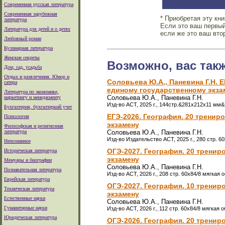
Современная русская литература
Современная зарубежная
* Приобретая эту кн
литература
Если это ваш первый
Литература для детей и о детях
если же это ваш вто
Любовный роман
Кулинарная литература
Женские секреты
Возможно, вас так
Дом, сад, усадьба
Отдых и развлечения. Юмор и
Соловьева Ю.А., Паневина Г.Н. 
сатира
единому государственному экза
Литература по экономике,
Соловьева Ю.А., Паневина Г.Н.
маркетингу и менеджменту
Изд-во АСТ, 2025 г., 144стр.&281x212x11 мм&
Бухгалтерия, бухгалтеркий учет
ЕГЭ-2026. География. 20 трени
Психология
экзамену
Философская и религиозная
литература
Соловьева Ю.А., Паневина Г.Н.
Изд-во Издательство АСТ, 2025 г., 280 стр. 6
Непознанное
ОГЭ-2027. География. 20 трени
Историческая литература
экзамену
Мемуары и биографии
Соловьева Ю.А., Паневина Г.Н.
Познавательная литература
Изд-во АСТ, 2026 г., 208 стр. 60x84/8 мягкая 
Еврейская литература
ОГЭ-2027. География. 10 трени
Техническая литература
экзамену
Естественные науки
Соловьева Ю.А., Паневина Г.Н.
Гуманитарные науки
Изд-во АСТ, 2026 г., 112 стр. 60x84/8 мягкая 
Юридическая литература
ОГЭ-2026. География. 20 трени