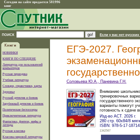
Сегодня на сайте продается 581996
книг
ПОИСК
Если у вас нет русских
ЕГЭ-2027. Геог
НОВИНКИ
экзаменационны
КНИГИ ПО СПЕЦЦЕНЕ
Литература для пользователей
компьютеров
государственно
Русская периодика
Учебная литература
Соловьева Ю.А., Паневина Г.Н.
Словари, справочники, карты
Вниманию школьников
Здоровье
тренировочных вариа
Русский детектив и боевик
государственного эк
Зарубежный детектив и боевик
варианты помогут уч
Политические бестселлеры
готовность к сдаче 
Приключенческая литература
Изд-во АСТ. 2026 г.
280 стр. 60x84/8 мяг
Фантастика, фэнтези, мифы и
легенды
ISBN: 978-5-17-18714
Русская классика
1342567
Классика мировой литературы