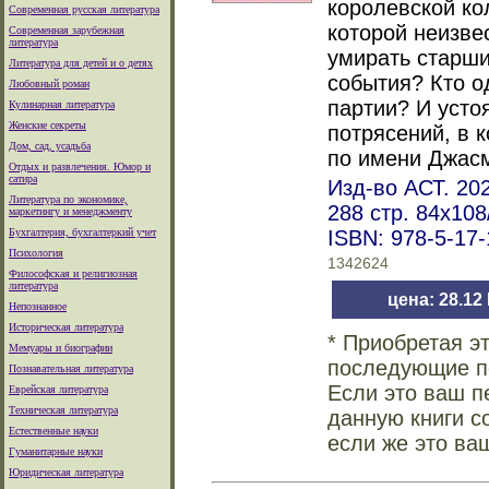
королевской ко
Современная русская литература
которой неизве
Современная зарубежная
литература
умирать старши
Литература для детей и о детях
события? Кто о
Любовный роман
партии? И усто
Кулинарная литература
Женские секреты
потрясений, в 
Дом, сад, усадьба
по имени Джас
Отдых и развлечения. Юмор и
сатира
Изд-во АСТ. 202
Литература по экономике,
288 стр. 84x10
маркетингу и менеджменту
Бухгалтерия, бухгалтеркий учет
ISBN: 978-5-17
Психология
1342624
Философская и религиозная
литература
цена: 28.12
Непознанное
Историческая литература
* Приобретая э
Мемуары и биографии
последующие по
Познавательная литература
Если это ваш п
Еврейская литература
Техническая литература
данную книги с
Естественные науки
если же это ва
Гуманитарные науки
Юридическая литература