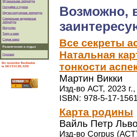
Музыкальная литература
Возможно, 
География и туризм
Научно-популярная литература
Специальная медицинская
заинтересу
литература
Искусство
Театр и кино
Все секреты а
Старая книга
Развлечения и отдых
Натальная карт
Гороскоп
тонкости аспе
Ihr russischer Buchladen
in DEUTSCHLAND
Мартин Викки
Изд-во АСТ, 2023 г.
ISBN: 978-5-17-156
Карта родины
Вайль Петр Льв
Изд-во Corpus (АСТ),