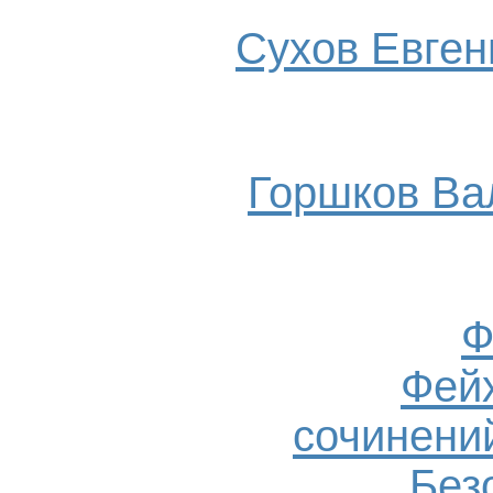
Сухов Евгени
Горшков Ва
Ф
Фейх
сочинений
Без