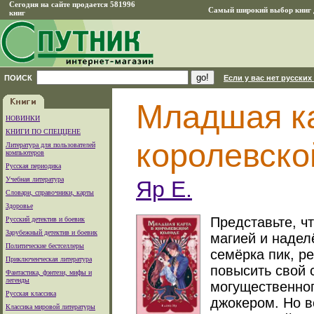
Сегодня на сайте продается 581996
Самый широкий выбор книг д
книг
ПОИСК
Если у вас нет русских
Младшая ка
НОВИНКИ
КНИГИ ПО СПЕЦЦЕНЕ
королевско
Литература для пользователей
компьютеров
Русская периодика
Учебная литература
Яр Е.
Словари, справочники, карты
Здоровье
Представьте, ч
Русский детектив и боевик
Зарубежный детектив и боевик
магией и надел
Политические бестселлеры
семёрка пик, р
Приключенческая литература
повысить свой 
Фантастика, фэнтези, мифы и
легенды
могущественног
Русская классика
джокером. Но вс
Классика мировой литературы