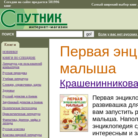
Сегодня на сайте продается 581996
Самый широкий выбор книг д
книг
ПОИСК
Если у вас нет русских
Первая энц
НОВИНКИ
КНИГИ ПО СПЕЦЦЕНЕ
малыша
Литература для пользователей
компьютеров
Русская периодика
Учебная литература
Крашенинникова
Словари, справочники, карты
Здоровье
Первая энцикл
Русский детектив и боевик
Зарубежный детектив и боевик
развивашка для
Политические бестселлеры
вам запустить 
Приключенческая литература
малыша. Напол
Фантастика, фэнтези, мифы и
легенды
энциклопедия с
Русская классика
интересным и 
Классика мировой литературы