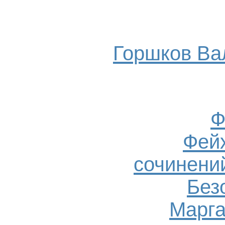
Горшков Ва
Ф
Фейх
сочинений
Без
Марга