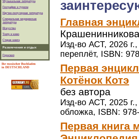
заинтересу
Музыкальная литература
География и туризм
Научно-популярная литература
Главная энци
Специальная медицинская
литература
Искусство
Крашенинникова
Театр и кино
Старая книга
Изд-во АСТ, 2026 г.
Развлечения и отдых
переплёт, ISBN: 97
Гороскоп
Ihr russischer Buchladen
Первая энцик
in DEUTSCHLAND
Котёнок Котэ
без автора
Изд-во АСТ, 2025 г.
обложка, ISBN: 978
Первая книга 
Энциклопедия.