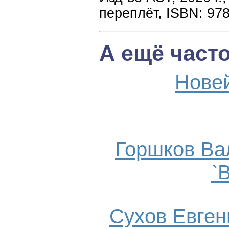
переплёт, ISBN: 97
А ещё част
Нове
Горшков Ва
`
Сухов Евгени