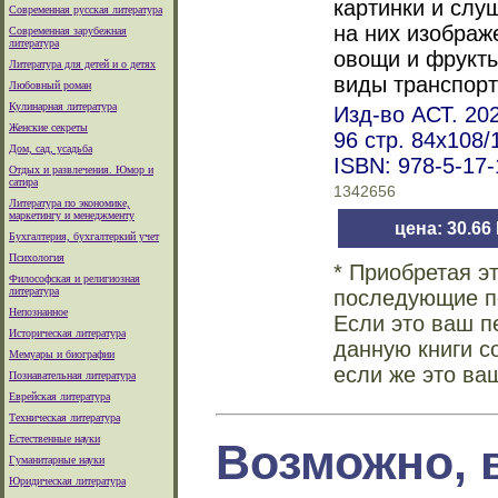
картинки и слуш
Современная русская литература
на них изображ
Современная зарубежная
литература
овощи и фрукты
Литература для детей и о детях
виды транспорт
Любовный роман
Кулинарная литература
Изд-во АСТ. 202
Женские секреты
96 стр. 84x108
Дом, сад, усадьба
ISBN: 978-5-17
Отдых и развлечения. Юмор и
сатира
1342656
Литература по экономике,
маркетингу и менеджменту
цена: 30.66
Бухгалтерия, бухгалтеркий учет
Психология
* Приобретая э
Философская и религиозная
литература
последующие по
Непознанное
Если это ваш п
Историческая литература
данную книги с
Мемуары и биографии
если же это ва
Познавательная литература
Еврейская литература
Техническая литература
Естественные науки
Возможно, 
Гуманитарные науки
Юридическая литература