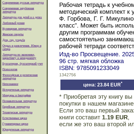
Современная русская литература
Рабочая тетрадь к учебно
Современная зарубежная
методический комплект к 
литература
Ф. Горбова, Г. Г. Микулин
Литература для детей и о детях
Любовный роман
класс". Может быть испол
Кулинарная литература
другим программам обучен
Женские секреты
самостоятельно занимающ
Дом, сад, усадьба
рабочей тетради соответс
Отдых и развлечения. Юмор и
сатира
Изд-во Просвещение. 2025
Литература по экономике,
маркетингу и менеджменту
96 стр. мягкая обложка
Бухгалтерия, бухгалтеркий учет
ISBN: 9785091233049
Психология
1342756
Философская и религиозная
литература
*
Непознанное
цена: 23.84 EUR
Историческая литература
* Приобретая эту книгу в
Мемуары и биографии
Познавательная литература
покупки в нашем магазине
Еврейская литература
Если это ваш первый зака
Техническая литература
книги составит
1.19 EUR
,
Естественные науки
если же это ваш второй и
Гуманитарные науки
Юридическая литература