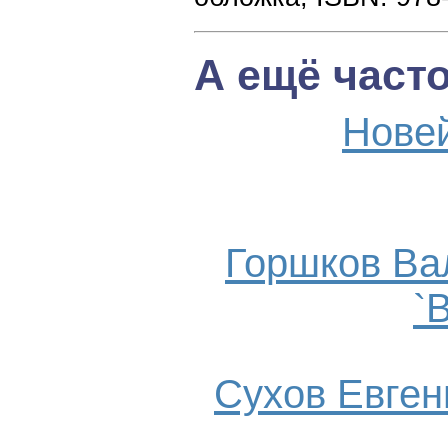
А ещё част
Нове
Горшков Ва
`
Сухов Евгени