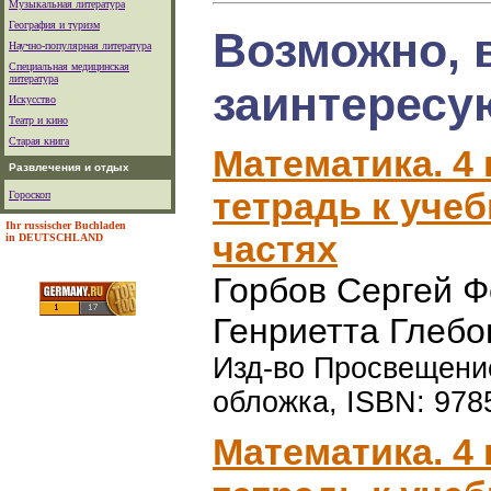
Музыкальная литература
География и туризм
Возможно, 
Научно-популярная литература
Специальная медицинская
литература
заинтересу
Искусство
Театр и кино
Старая книга
Математика. 4 
Развлечения и отдых
тетрадь к уче
Гороскоп
Ihr russischer Buchladen
частях
in DEUTSCHLAND
Горбов Сергей 
Генриетта Глебо
Изд-во Просвещение,
обложка, ISBN: 97
Математика. 4 