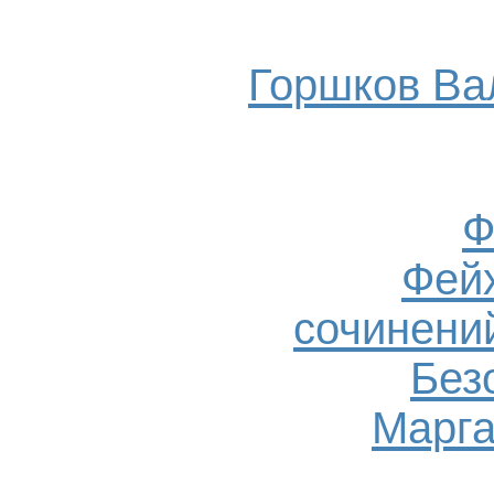
Горшков Ва
Ф
Фейх
сочинений
Без
Марга