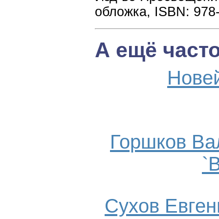
обложка, ISBN: 978
А ещё част
Нове
Горшков Ва
`
Сухов Евгени