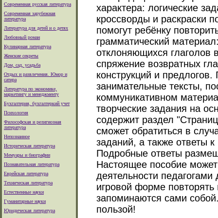
Современная русская литература
характера: логические зад
Современная зарубежная
кроссворды и раскраски п
литература
помогут ребёнку повторит
Литература для детей и о детях
Любовный роман
грамматический материал
Кулинарная литература
отклоняющихся глаголов 
Женские секреты
спряжение возвратных гла
Дом, сад, усадьба
конструкций и предлогов. 
Отдых и развлечения. Юмор и
сатира
занимательные тексты, п
Литература по экономике,
маркетингу и менеджменту
коммуникативном материа
Бухгалтерия, бухгалтеркий учет
творческие задания на ос
Психология
содержит раздел "Страниц
Философская и религиозная
литература
сможет обратиться в случ
Непознанное
заданий, а также ответы 
Историческая литература
Подробные ответы размещ
Мемуары и биографии
Настоящее пособие может
Познавательная литература
деятельности педагогами 
Еврейская литература
Техническая литература
игровой форме повторять 
Естественные науки
запоминаются сами собой.
Гуманитарные науки
пользой!
Юридическая литература