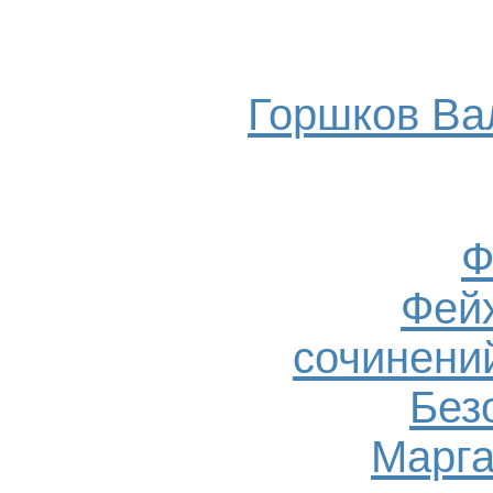
Горшков Ва
Ф
Фейх
сочинений
Без
Марга