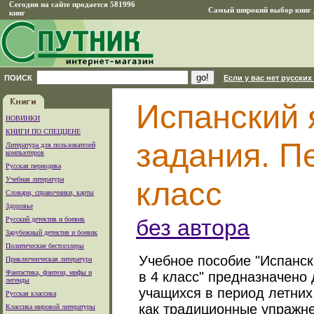
Сегодня на сайте продается 581996
Самый широкий выбор книг д
книг
ПОИСК
Если у вас нет русских
Испанский 
НОВИНКИ
КНИГИ ПО СПЕЦЦЕНЕ
задания. П
Литература для пользователей
компьютеров
Русская периодика
Учебная литература
класс
Словари, справочники, карты
Здоровье
Русский детектив и боевик
без автора
Зарубежный детектив и боевик
Политические бестселлеры
Учебное пособие "Испанск
Приключенческая литература
Фантастика, фэнтези, мифы и
в 4 класс" предназначено
легенды
учащихся в период летних
Русская классика
как традиционные упражне
Классика мировой литературы