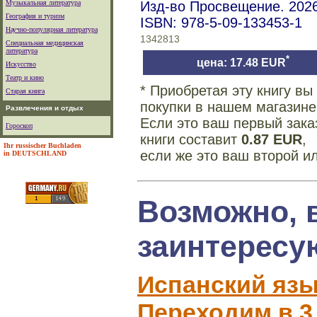
Музыкальная литература
Изд-во Просвещение. 2026
География и туризм
ISBN: 978-5-09-133453-1
Научно-популярная литература
1342813
Специальная медицинская
литература
*
цена: 17.48 EUR
Искусство
Театр и кино
* Приобретая эту книгу в
Старая книга
покупки в нашем магазине
Развлечения и отдых
Если это ваш первый зака
Гороскоп
книги составит
0.87 EUR
,
Ihr russischer Buchladen
если же это ваш второй и
in DEUTSCHLAND
Возможно, 
заинтересу
Испанский язы
Переходим в 3