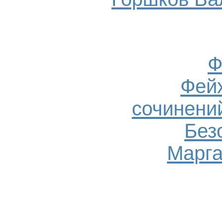
Ф
Фейх
сочинений
Без
Марга