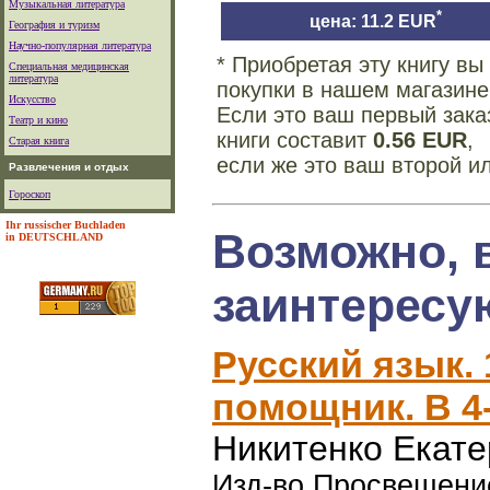
Музыкальная литература
*
цена: 11.2 EUR
География и туризм
Научно-популярная литература
* Приобретая эту книгу в
Специальная медицинская
литература
покупки в нашем магазине
Искусство
Если это ваш первый зака
Театр и кино
книги составит
0.56 EUR
,
Старая книга
если же это ваш второй и
Развлечения и отдых
Гороскоп
Ihr russischer Buchladen
Возможно, 
in DEUTSCHLAND
заинтересу
Русский язык. 
помощник. В 4-
Никитенко Екат
Изд-во Просвещение,