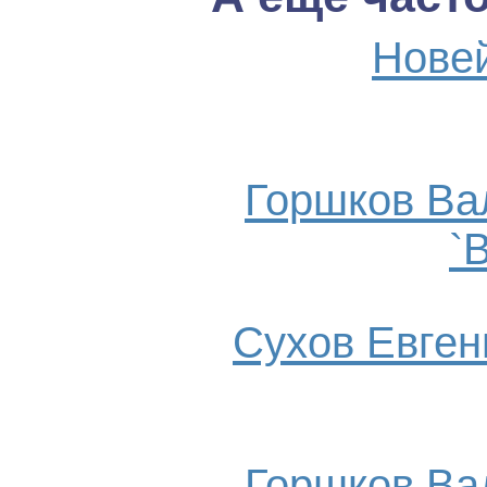
Нове
Горшков Ва
`
Сухов Евгени
Горшков Ва