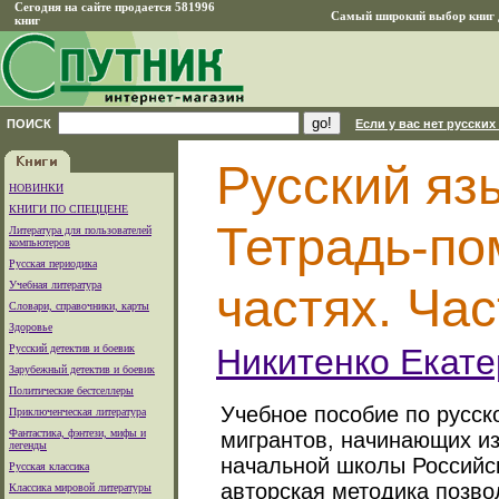
Сегодня на сайте продается 581996
Самый широкий выбор книг д
книг
ПОИСК
Если у вас нет русских
Русский язы
НОВИНКИ
КНИГИ ПО СПЕЦЦЕНЕ
Тетрадь-по
Литература для пользователей
компьютеров
Русская периодика
Учебная литература
частях. Час
Словари, справочники, карты
Здоровье
Русский детектив и боевик
Никитенко Екат
Зарубежный детектив и боевик
Политические бестселлеры
Учебное пособие по русск
Приключенческая литература
Фантастика, фэнтези, мифы и
мигрантов, начинающих из
легенды
начальной школы Российс
Русская классика
авторская методика позв
Классика мировой литературы