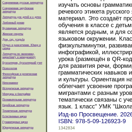
Современная русская литература
изучать основы грамматик
Современная зарубежная
речевого этикета русског
литература
материал. Это создаёт пр
Литература для детей и о детях
Любовный роман
обучения в классе с детьм
Кулинарная литература
является родным, и для с
Женские секреты
языковом окружении. Клас
Дом, сад, усадьба
физкультминутки, развив
Отдых и развлечения. Юмор и
сатира
инфографикой, иллюстрир
Литература по экономике,
маркетингу и менеджменту
урока (размещён в QR-код
Бухгалтерия, бухгалтеркий учет
для развития речи, форми
Психология
грамматических навыков и
Философская и религиозная
литература
и культуры. Ориентация н
Непознанное
облегчает усвоение прогр
Историческая литература
мигрантами с разным уров
Мемуары и биографии
тематически связаны с уч
Познавательная литература
язык. 1 класс" УМК "Школа
Еврейская литература
Техническая литература
Изд-во Просвещение. 2026
Естественные науки
ISBN: 978-5-09-126923-9
Гуманитарные науки
Юридическая литература
1342834