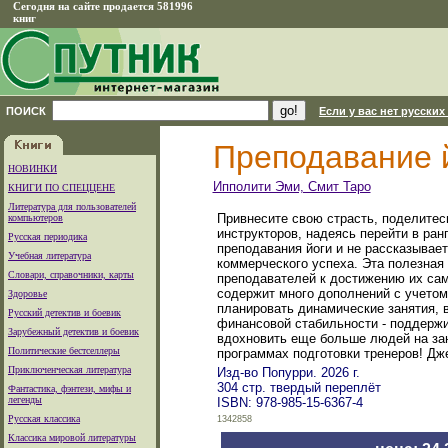
Сегодня на сайте продается 581996
книг
ПОИСК
Если у вас нет русских
Преподавание й
НОВИНКИ
Ипполити Эми, Смит Таро
КНИГИ ПО СПЕЦЦЕНЕ
Литература для пользователей
Привнесите свою страсть, поделитес
компьютеров
инструкторов, надеясь перейти в ра
Русская периодика
преподавания йоги и не рассказывае
Учебная литература
коммерческого успеха. Эта полезная 
Словари, справочники, карты
преподавателей к достижению их сам
содержит много дополнений с учетом 
Здоровье
планировать динамические занятия, 
Русский детектив и боевик
финансовой стабильности - поддержи
Зарубежный детектив и боевик
вдохновить еще больше людей на зан
Политические бестселлеры
программах подготовки тренеров! Дж
Приключенческая литература
Изд-во Попурри. 2026 г.
304 стр. твердый переплёт
Фантастика, фэнтези, мифы и
легенды
ISBN: 978-985-15-6367-4
Русская классика
1342858
Классика мировой литературы