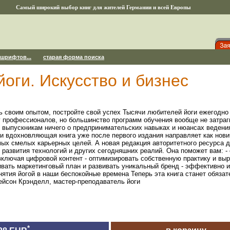
Самый широкий выбор книг для жителей Германии и всей Европы
 шрифтов...
старая форма поиска
оги. Искусство и бизнес
ь своим опытом, постройте свой успех Тысячи любителей йоги ежегодно
нг профессионалов, но большинство программ обучения вообще не затра
т выпускникам ничего о предпринимательских навыках и нюансах ведени
и вдохновляющая книга уже после первого издания направляет как нови
ых смелых карьерных целей. А новая редакция авторитетного ресурса д
развития технологий и других сегодняшних реалий. Она поможет вам: - 
включая цифровой контент - оптимизировать собственную практику и вы
вать маркетинговый план и развивать уникальный бренд - эффективно и
ятия йогой в наши беспокойные времена Теперь эта книга станет обязат
ейсон Крэнделл, мастер-преподаватель йоги
*