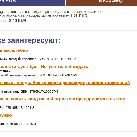
в корзину
.28 EUR
gutschein
на последующие покупки в нашем магазине.
ер
gutschein
за данную книги составит
1.21 EUR
,
каз -
2.43 EUR
.
же заинтересуют:
ь масштабно
5 мм&Твердый переплет, ISBN: 978-985-15-5397-2
он Сти Сунь-Цзы. Искусство побеждать
тивен
0 мм&Твердый переплет, ISBN: 978-985-15-4876-3
ческая колода. Все тонкости раскладов, анализ толкований
дый переплет, ISBN: 978-5-17-138637-5
ак выносить плод вашей страсти к предпринимательству
SBN: 978-985-15-4201-3
 нужно
ISBN: 978-985-15-3675-3