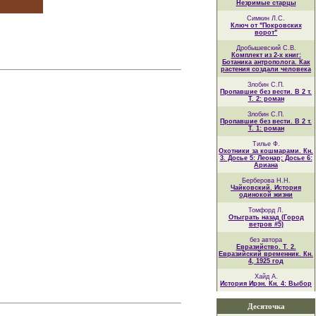
Незримые старцы
Симкин Л.С.
Ключ от "Покровских
ворот"
Дробышевский С.В.
Комплект из 2-х книг:
Ботаника антрополога. Как
растения создали человека
Злобин С.П.
Пропавшие без вести. В 2 т.
Т. 2: роман
Злобин С.П.
Пропавшие без вести. В 2 т.
Т. 1: роман
Тилье Ф.
Охотники за кошмарами. Кн.
3. Досье 5: Леонар; Досье 6:
Ариана
Берберова Н.Н.
Чайковский. История
одинокой жизни
Томфорд Л.
Отыграть назад (Город
ветров #5)
без автора
Евразийство. Т. 2.
Евразийский временник. Кн.
4, 1925 год
Хайд А.
История Ирэн. Кн. 4: Выбор
Десяточка