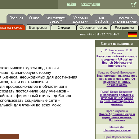
войти
регистрация
тел: +49 (0)1522 7783467
Самые популярные:
Д. И. Квеселевич, В. П.
Сасина
Русско-английский словарь
междометий/Russian-
English Dictionary of
Interjections
 заканчивают курсы подготовки
гивает финансовую сторону
Ковалев Сергей Викторович
Энциклопедия выживания в
я бизнеса, необходимых для достижения
кризисном мире, или От
чков, так и состоявшихся
крушения к новым
возможностям
ля профессионалов в области йоги
создать постоянную базу учеников -
Рыжий Борис Борисович
работать фирменный стиль - добиться
В кварталах дальних и
печальных. Избранная
спользовать социальные сети -
лирика. Роттердамский
ельной для чтения во всех моих
дневник
Кресс Адрианна
Кресс Адрианна Бенди и
чернильная машина.
Пропавшие
Макнот Дж.
Наконец-то вместе
Юрий Воробьевский