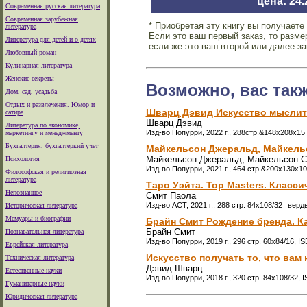
цена: 24
Современная русская литература
Современная зарубежная
* Приобретая эту книгу вы получаете
литература
Если это ваш первый заказ, то разм
Литература для детей и о детях
если же это ваш второй или далее за
Любовный роман
Кулинарная литература
Женские секреты
Возможно, вас так
Дом, сад, усадьба
Отдых и развлечения. Юмор и
Шварц Дэвид Искусство мыслит
сатира
Шварц Дэвид
Литература по экономике,
Изд-во Попурри, 2022 г., 288стр.&148x208x1
маркетингу и менеджменту
Бухгалтерия, бухгалтеркий учет
Майкельсон Джеральд, Майкельс
Майкельсон Джеральд, Майкельсон С
Психология
Изд-во Попурри, 2021 г., 464 стр.&200x130x1
Философская и религиозная
литература
Таро Уэйта. Top Masters. Класси
Непознанное
Смит Паола
Изд-во АСТ, 2021 г., 288 стр. 84x108/32 твер
Историческая литература
Мемуары и биографии
Брайн Смит Рождение бренда. К
Брайн Смит
Познавательная литература
Изд-во Попурри, 2019 г., 296 стр. 60x84/16, I
Еврейская литература
Искусство получать то, что вам
Техническая литература
Дэвид Шварц
Естественные науки
Изд-во Попурри, 2018 г., 320 стр. 84x108/32, 
Гуманитарные науки
Юридическая литература