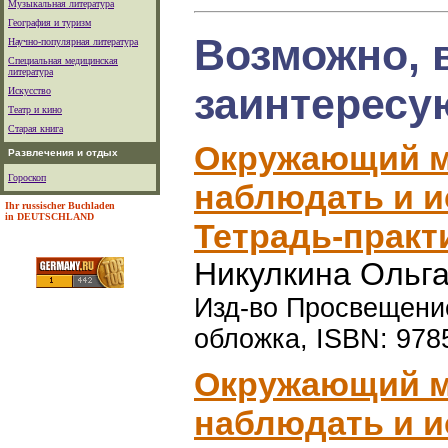
Музыкальная литература
География и туризм
Возможно, 
Научно-популярная литература
Специальная медицинская
литература
заинтересу
Искусство
Театр и кино
Старая книга
Окружающий м
Развлечения и отдых
Гороскоп
наблюдать и и
Ihr russischer Buchladen
in DEUTSCHLAND
Тетрадь-практ
Никулкина Ольг
Изд-во Просвещение,
обложка, ISBN: 978
Окружающий ми
наблюдать и и