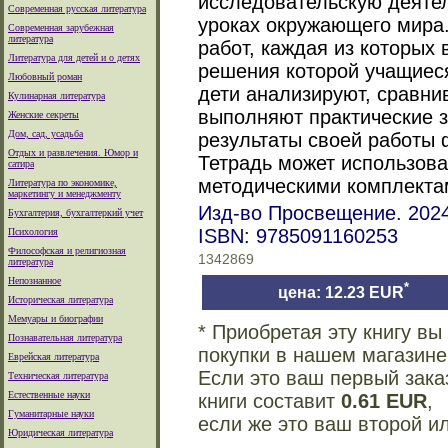
исследовательскую деяте
Современная русская литература
уроках окружающего мира.
Современная зарубежная
литература
работ, каждая из которых
Литература для детей и о детях
решения которой учащиеся
Любовный роман
дети анализируют, сравн
Кулинарная литература
выполняют практические з
Женские секреты
Дом, сад, усадьба
результаты своей работы 
Отдых и развлечения. Юмор и
Тетрадь может использова
сатира
методическими комплекта
Литература по экономике,
маркетингу и менеджменту
Изд-во Просвещение. 2024
Бухгалтерия, бухгалтеркий учет
ISBN: 9785091160253
Психология
Философская и религиозная
1342869
литература
Непознанное
*
цена: 12.23 EUR
Историческая литература
Мемуары и биографии
* Приобретая эту книгу в
Познавательная литература
покупки в нашем магазине
Еврейская литература
Если это ваш первый зака
Техническая литература
Естественные науки
книги составит
0.61 EUR
,
Гуманитарные науки
если же это ваш второй и
Юридическая литература