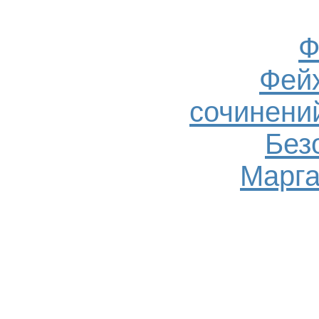
Ф
Фейх
сочинений
Без
Марга