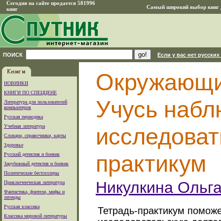
Сегодня на сайте продается 581996
Самый широкий выбор книг д
книг
ПОИСК
Если у вас нет русских
Окружающий
НОВИНКИ
КНИГИ ПО СПЕЦЦЕНЕ
Учусь набл
Литература для пользователей
компьютеров
Русская периодика
Учебная литература
исследоват
Словари, справочники, карты
Здоровье
практикум
Русский детектив и боевик
Зарубежный детектив и боевик
Политические бестселлеры
Никулкина Ольг
Приключенческая литература
Фантастика, фэнтези, мифы и
легенды
Русская классика
Тетрадь-практикум поможе
Классика мировой литературы