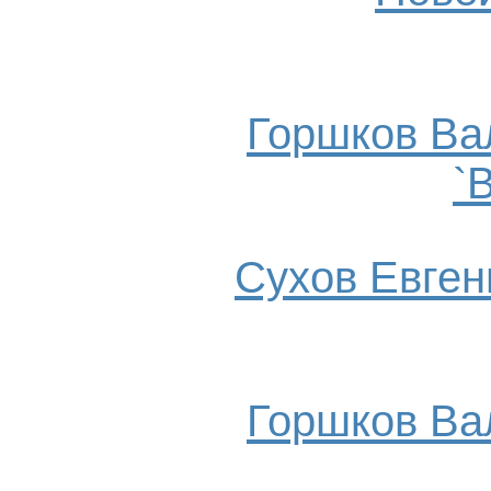
Горшков Ва
`
Сухов Евгени
Горшков Ва