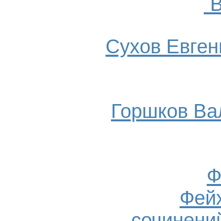
`
Сухов Евгени
Горшков Ва
Ф
Фейх
сочинений