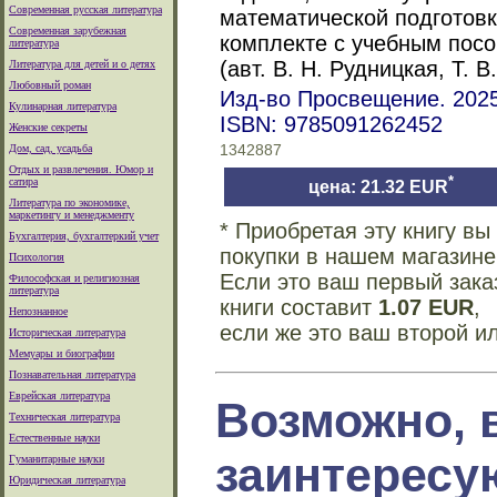
Современная русская литература
математической подготовк
Современная зарубежная
комплекте с учебным посо
литература
(авт. В. Н. Рудницкая, Т. 
Литература для детей и о детях
Любовный роман
Изд-во Просвещение. 2025
Кулинарная литература
ISBN: 9785091262452
Женские секреты
Дом, сад, усадьба
1342887
Отдых и развлечения. Юмор и
*
сатира
цена: 21.32 EUR
Литература по экономике,
маркетингу и менеджменту
* Приобретая эту книгу в
Бухгалтерия, бухгалтеркий учет
покупки в нашем магазине
Психология
Если это ваш первый зака
Философская и религиозная
литература
книги составит
1.07 EUR
,
Непознанное
если же это ваш второй и
Историческая литература
Мемуары и биографии
Познавательная литература
Еврейская литература
Возможно, 
Техническая литература
Естественные науки
заинтересу
Гуманитарные науки
Юридическая литература