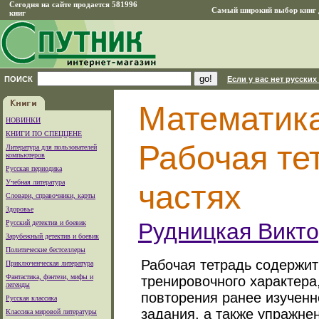
Сегодня на сайте продается 581996
Самый широкий выбор книг д
книг
ПОИСК
Если у вас нет русских
Математика
НОВИНКИ
КНИГИ ПО СПЕЦЦЕНЕ
Рабочая тет
Литература для пользователей
компьютеров
Русская периодика
Учебная литература
частях
Словари, справочники, карты
Здоровье
Русский детектив и боевик
Рудницкая Викт
Зарубежный детектив и боевик
Политические бестселлеры
Рабочая тетрадь содержит
Приключенческая литература
Фантастика, фэнтези, мифы и
тренировочного характера
легенды
повторения ранее изучен
Русская классика
задания, а также упражне
Классика мировой литературы