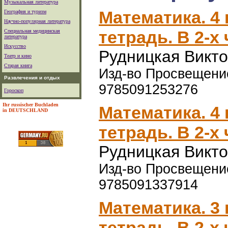
Музыкальная литература
Математика. 4 
География и туризм
Научно-популярная литература
тетрадь. В 2-х
Специальная медицинская
литература
Искусство
Рудницкая Викт
Театр и кино
Старая книга
Изд-во Просвещение,
Развлечения и отдых
9785091253276
Гороскоп
Ihr russischer Buchladen
Математика. 4 
in DEUTSCHLAND
тетрадь. В 2-х
Рудницкая Викт
Изд-во Просвещение,
9785091337914
Математика. 3 
тетрадь. В 2-х