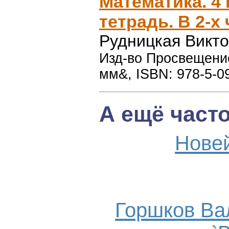
Математика. 4 
тетрадь. В 2-х
Рудницкая Викт
Изд-во Просвещение
мм&, ISBN: 978-5-0
А ещё част
Нове
Горшков Ва