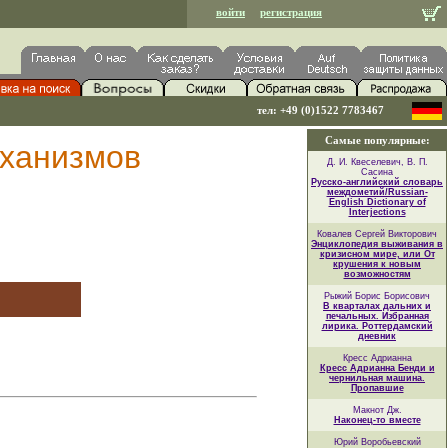
войти
регистрация
тел: +49 (0)1522 7783467
Самые популярные:
еханизмов
Д. И. Квеселевич, В. П.
Сасина
Русско-английский словарь
междометий/Russian-
English Dictionary of
Interjections
Ковалев Сергей Викторович
Энциклопедия выживания в
кризисном мире, или От
крушения к новым
возможностям
Рыжий Борис Борисович
В кварталах дальних и
печальных. Избранная
лирика. Роттердамский
дневник
Кресс Адрианна
Кресс Адрианна Бенди и
чернильная машина.
Пропавшие
Макнот Дж.
Наконец-то вместе
Юрий Воробьевский