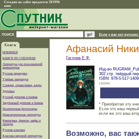
Сегодня на сайте продается 581996
книг
ПОИСК
Если у вас нет русских
Афанасий Ники
НОВИНКИ
Гаглоев Е.Ф.
КНИГИ ПО СПЕЦЦЕНЕ
Литература для пользователей
компьютеров
Изд-во RUGRAM_Publi
302 стр. твёрдый пе
Русская периодика
ISBN: 978-5-517-1409
Учебная литература
1342944
Словари, справочники, карты
Здоровье
Русский детектив и боевик
Зарубежный детектив и боевик
* Приобретая эту кн
Если это ваш первый
Политические бестселлеры
если же это ваш вто
Приключенческая литература
Фантастика, фэнтези, мифы и
легенды
Русская классика
Возможно, вас так
Классика мировой литературы