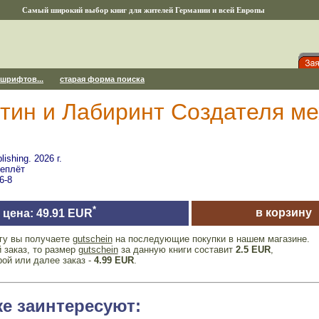
Самый широкий выбор книг для жителей Германии и всей Европы
 шрифтов...
старая форма поиска
тин и Лабиринт Создателя м
shing. 2026 г.
реплёт
6-8
*
в корзину
цена: 49.91 EUR
игу вы получаете
gutschein
на последующие покупки в нашем магазине.
 заказ, то размер
gutschein
за данную книги составит
2.5 EUR
,
рой или далее заказ -
4.99 EUR
.
же заинтересуют: