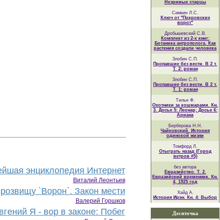
Незримые старцы
Симкин Л.С.
Ключ от "Покровских
ворот"
Дробышевский С.В.
Комплект из 2-х книг:
Ботаника антрополога. Как
растения создали человека
Злобин С.П.
Пропавшие без вести. В 2 т.
Т. 2: роман
Злобин С.П.
Пропавшие без вести. В 2 т.
Т. 1: роман
Тилье Ф.
Охотники за кошмарами. Кн.
3. Досье 5: Леонар; Досье 6:
Ариана
Берберова Н.Н.
Чайковский. История
одинокой жизни
Томфорд Л.
Отыграть назад (Город
ветров #5)
без автора
йшая энциклопедия Интернет
Евразийство. Т. 2.
Евразийский временник. Кн.
Виталий Леонтьев
4, 1925 год
розвищу `Ворон`. Закон мести
Хайд А.
История Ирэн. Кн. 4: Выбор
Валерий Горшков
гений Я - вор в законе: Побег
Десяточка