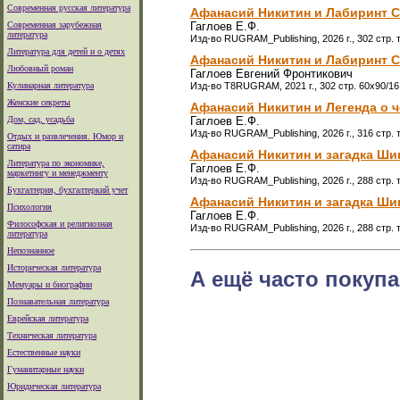
Современная русская литература
Афанасий Никитин и Лабиринт 
Современная зарубежная
Гаглоев Е.Ф.
литература
Изд-во RUGRAM_Publishing, 2026 г., 302 стр. 
Литература для детей и о детях
Афанасий Никитин и Лабиринт 
Любовный роман
Гаглоев Евгений Фронтикович
Кулинарная литература
Изд-во T8RUGRAM, 2021 г., 302 стр. 60x90/16
Женские секреты
Афанасий Никитин и Легенда о 
Дом, сад, усадьба
Гаглоев Е.Ф.
Изд-во RUGRAM_Publishing, 2026 г., 316 стр. 
Отдых и развлечения. Юмор и
сатира
Афанасий Никитин и загадка Ши
Литература по экономике,
Гаглоев Е.Ф.
маркетингу и менеджменту
Изд-во RUGRAM_Publishing, 2026 г., 288 стр. 
Бухгалтерия, бухгалтеркий учет
Афанасий Никитин и загадка Ши
Психология
Гаглоев Е.Ф.
Философская и религиозная
Изд-во RUGRAM_Publishing, 2026 г., 288 стр. 
литература
Непознанное
Историческая литература
А ещё часто покупа
Мемуары и биографии
Познавательная литература
Еврейская литература
Техническая литература
Естественные науки
Гуманитарные науки
Юридическая литература