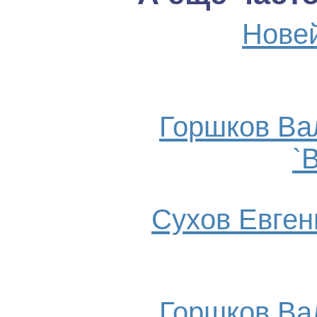
Нове
Горшков Ва
`
Сухов Евгени
Горшков Ва