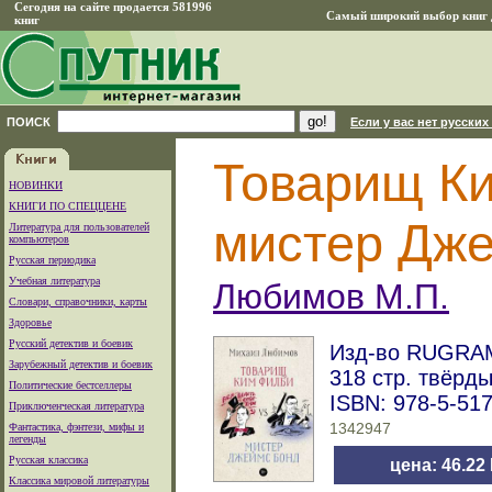
Сегодня на сайте продается 581996
Самый широкий выбор книг д
книг
ПОИСК
Если у вас нет русских
Товарищ Ки
НОВИНКИ
КНИГИ ПО СПЕЦЦЕНЕ
мистер Дж
Литература для пользователей
компьютеров
Русская периодика
Учебная литература
Любимов М.П.
Словари, справочники, карты
Здоровье
Русский детектив и боевик
Изд-во RUGRAM
Зарубежный детектив и боевик
318 стр. твёрд
Политические бестселлеры
ISBN: 978-5-51
Приключенческая литература
Фантастика, фэнтези, мифы и
1342947
легенды
Русская классика
цена: 46.22
Классика мировой литературы