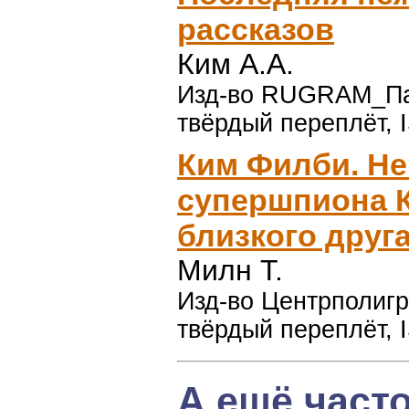
рассказов
Ким А.А.
Изд-во RUGRAM_Паль
твёрдый переплёт, 
Ким Филби. Не
супершпиона К
близкого друга
Милн Т.
Изд-во Центрполигра
твёрдый переплёт, 
А ещё част