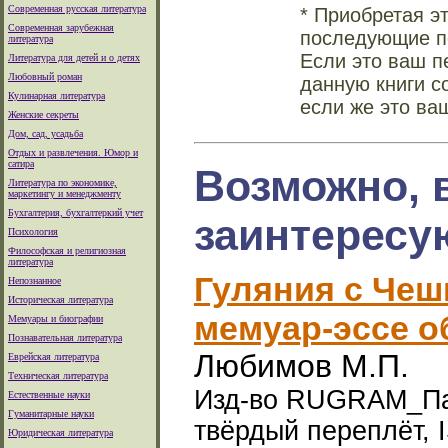
Современная русская литература
* Приобретая э
Современная зарубежная
последующие по
литература
Если это ваш п
Литература для детей и о детях
Любовный роман
данную книги с
Кулинарная литература
если же это ва
Женские секреты
Дом, сад, усадьба
Отдых и развлечения. Юмор и
сатира
Возможно, 
Литература по экономике,
маркетингу и менеджменту
Бухгалтерия, бухгалтеркий учет
заинтересу
Психология
Философская и религиозная
литература
Гуляния с Чеш
Непознанное
Историческая литература
мемуар-эссе о
Мемуары и биографии
Познавательная литература
Любимов М.П.
Еврейская литература
Техническая литература
Изд-во RUGRAM_Паль
Естественные науки
Гуманитарные науки
твёрдый переплёт, 
Юридическая литература