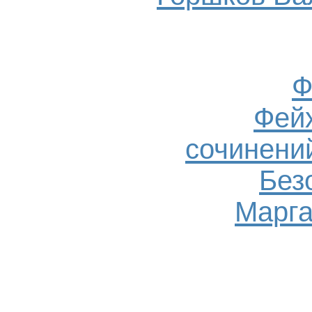
Ф
Фейх
сочинений
Без
Марга