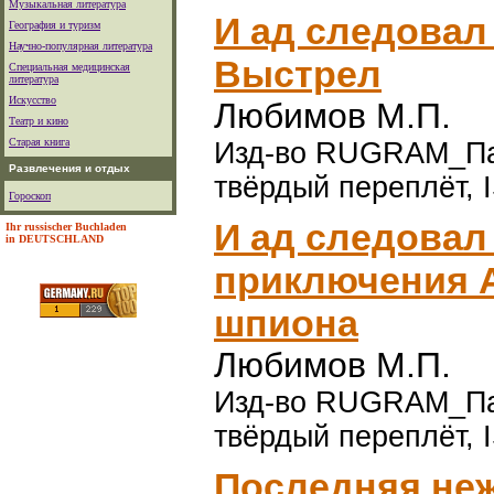
Музыкальная литература
И ад следовал з
География и туризм
Научно-популярная литература
Выстрел
Специальная медицинская
литература
Искусство
Любимов М.П.
Театр и кино
Старая книга
Изд-во RUGRAM_Паль
Развлечения и отдых
твёрдый переплёт, 
Гороскоп
И ад следовал 
Ihr russischer Buchladen
in DEUTSCHLAND
приключения А
шпиона
Любимов М.П.
Изд-во RUGRAM_Паль
твёрдый переплёт, 
Последняя неж