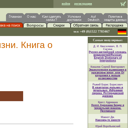
войти
регистрация
тел: +49 (0)1522 7783467
Самые популярные:
зни. Книга о
Д. И. Квеселевич, В. П.
Сасина
Русско-английский словарь
междометий/Russian-
English Dictionary of
Interjections
Ковалев Сергей Викторович
Энциклопедия выживания в
кризисном мире, или От
крушения к новым
возможностям
Рыжий Борис Борисович
В кварталах дальних и
печальных. Избранная
лирика. Роттердамский
дневник
Кресс Адрианна
Кресс Адрианна Бенди и
чернильная машина.
Пропавшие
Макнот Дж.
Наконец-то вместе
Юрий Воробьевский