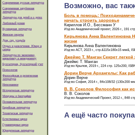
Современная русская литература
Возможно, вас так
Современная зарубежная
литература
Боль в помощь: Психодинамичес
Литература для детей и о детях
начать строить здоровье
Любовный роман
Кириллов И.О., Бессманн У
Кулинарная литература
Изд-во Академический проект, 2026 г., 191 ст
Женские секреты
Кирьянова Анна Валентиновна Не
Дом, сад, усадьба
жизни
Кирьянова Анна Валентиновна
Отдых и развлечения. Юмор и
сатира
Изд-во АСТ, 2023 г., стр.&115x180x15 мм&, IS
Литература по экономике,
Джеймс Т. Манган Секрет легкой
маркетингу и менеджменту
Джеймс Т. Манган
Бухгалтерия, бухгалтеркий учет
Изд-во Крылов, 2019 г., 224 стр. 125x200, ISB
Психология
Дорин Верче Архангелы: Как ра
Философская и религиозная
Дорин Верче
литература
Изд-во София, 2014 г., 84x108/32 (130х200 м
Непознанное
В. В. Соколов Философия как 
Историческая литература
В. В. Соколов
Мемуары и биографии
Изд-во Академический Проект, 2012 г., 848 с
Познавательная литература
Еврейская литература
А ещё часто покупа
Техническая литература
Естественные науки
Гуманитарные науки
Юридическая литература