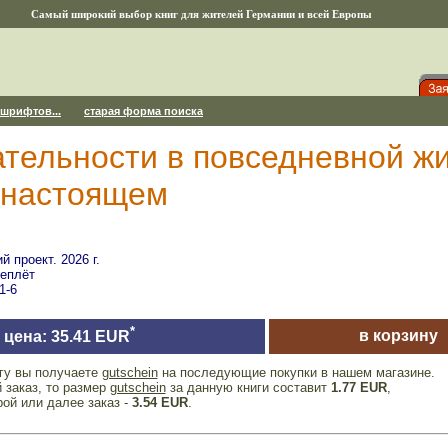
Самый широкий выбор книг для жителей Германии и всей Европы
 шрифтов...
старая форма поиска
тельности в повседневной жи
в настоящем
 проект. 2026 г.
реплёт
1-6
*
в корзину
цена: 35.41 EUR
игу вы получаете
gutschein
на последующие покупки в нашем магазине.
 заказ, то размер
gutschein
за данную книги составит
1.77 EUR
,
рой или далее заказ -
3.54 EUR
.