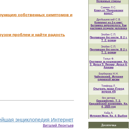
Незримые старцы
Симкин Л.С.
Ключ от "Покровских
ворот"
 функцию собственных симптомов и
Дробышевский С.В.
Комплект из 2-х книг:
Ботаника антрополога. Как
растения создали человека
грузом проблем и найти радость
Злобин С.П.
Пропавшие без вести. В 2 т.
Т. 2: роман
Злобин С.П.
Пропавшие без вести. В 2 т.
Т. 1: роман
Тилье Ф.
Охотники за кошмарами. Кн.
3. Досье 5: Леонар; Досье 6:
Ариана
Берберова Н.Н.
Чайковский. История
одинокой жизни
Томфорд Л.
Отыграть назад (Город
ветров #5)
без автора
Евразийство. Т. 2.
Евразийский временник. Кн.
4, 1925 год
Хайд А.
История Ирэн. Кн. 4: Выбор
йшая энциклопедия Интернет
Десяточка
Виталий Леонтьев