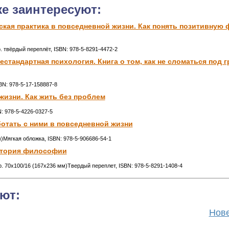
же заинтересуют:
кая практика в повседневной жизни. Как понять позитивную
р. твёрдый переплёт, ISBN: 978-5-8291-4472-2
стандартная психология. Книга о том, как не сломаться под 
BN: 978-5-17-158887-8
 жизни. Как жить без проблем
N: 978-5-4226-0327-5
ботать с ними в повседневной жизни
м)Мягкая обложка, ISBN: 978-5-906686-54-1
история философии
тр. 70x100/16 (167x236 мм)Твердый переплет, ISBN: 978-5-8291-1408-4
ют:
Нове