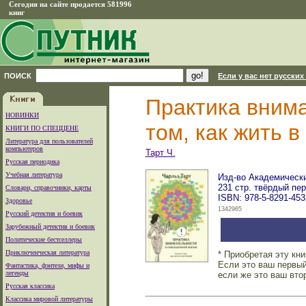
Сегодня на сайте продается 581996
книг
ПОИСК
Если у вас нет русских
Практика внима
НОВИНКИ
том, как жить 
КНИГИ ПО СПЕЦЦЕНЕ
Литература для пользователей
компьютеров
Тарт Ч.
Русская периодика
Учебная литература
Изд-во Академический
231 стр. твёрдый пе
Словари, справочники, карты
ISBN: 978-5-8291-453
Здоровье
1342965
Русский детектив и боевик
Зарубежный детектив и боевик
Политические бестселлеры
Приключенческая литература
* Приобретая эту кн
Если это ваш первый
Фантастика, фэнтези, мифы и
легенды
если же это ваш вто
Русская классика
Классика мировой литературы