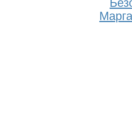
Без
Марга