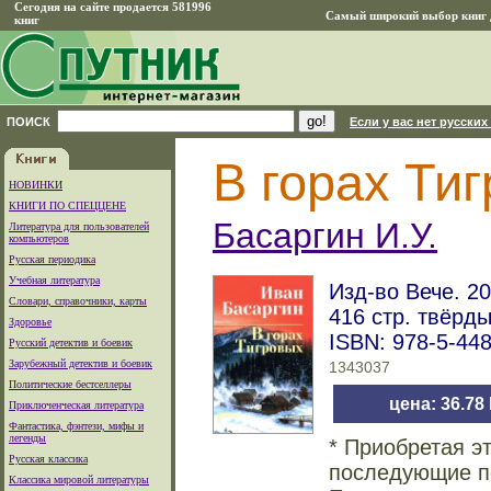
Сегодня на сайте продается 581996
Самый широкий выбор книг д
книг
ПОИСК
Если у вас нет русских
В горах Ти
НОВИНКИ
КНИГИ ПО СПЕЦЦЕНЕ
Басаргин И.У.
Литература для пользователей
компьютеров
Русская периодика
Учебная литература
Изд-во Вече. 20
Словари, справочники, карты
416 стр. твёрд
Здоровье
ISBN: 978-5-44
Русский детектив и боевик
Зарубежный детектив и боевик
1343037
Политические бестселлеры
цена: 36.78
Приключенческая литература
Фантастика, фэнтези, мифы и
легенды
* Приобретая э
Русская классика
последующие по
Классика мировой литературы