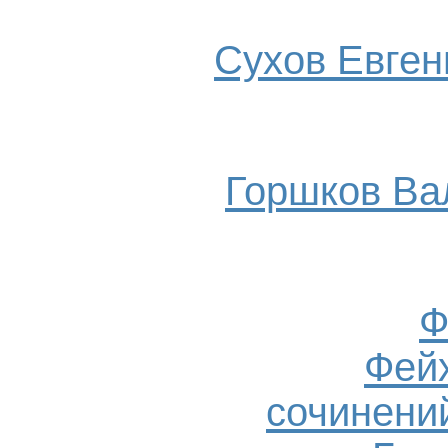
Сухов Евгени
Горшков Ва
Ф
Фейх
сочинений