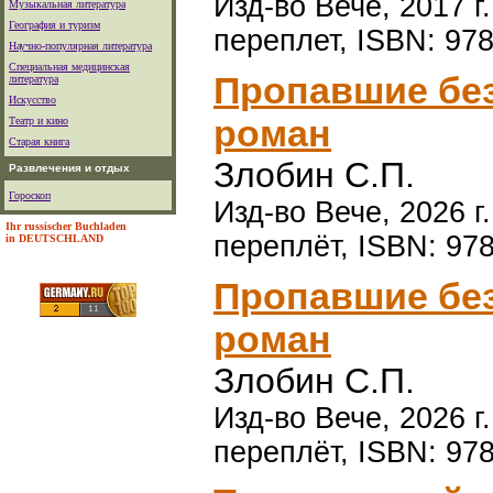
Изд-во Вече, 2017 г
Музыкальная литература
География и туризм
переплет, ISBN: 978
Научно-популярная литература
Специальная медицинская
Пропавшие без в
литература
Искусство
роман
Театр и кино
Старая книга
Злобин С.П.
Развлечения и отдых
Гороскоп
Изд-во Вече, 2026 г
Ihr russischer Buchladen
переплёт, ISBN: 97
in DEUTSCHLAND
Пропавшие без в
роман
Злобин С.П.
Изд-во Вече, 2026 г
переплёт, ISBN: 97