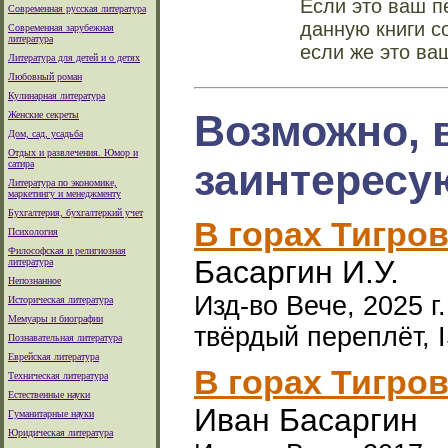
Если это ваш п
Современная русская литература
данную книги с
Современная зарубежная
литература
если же это ва
Литература для детей и о детях
Любовный роман
Кулинарная литература
Возможно, 
Женские секреты
Дом, сад, усадьба
Отдых и развлечения. Юмор и
заинтересу
сатира
Литература по экономике,
маркетингу и менеджменту
Бухгалтерия, бухгалтеркий учет
В горах Тигро
Психология
Философская и религиозная
Басаргин И.У.
литература
Непознанное
Изд-во Вече, 2025 г
Историческая литература
Мемуары и биографии
твёрдый переплёт, 
Познавательная литература
Еврейская литература
В горах Тигро
Техническая литература
Естественные науки
Иван Басаргин
Гуманитарные науки
Юридическая литература