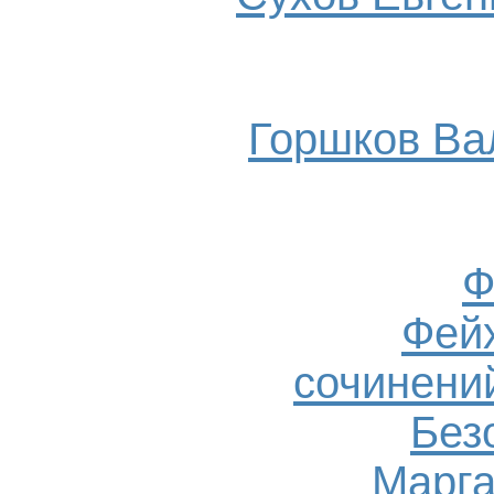
Горшков Ва
Ф
Фейх
сочинений
Без
Марга