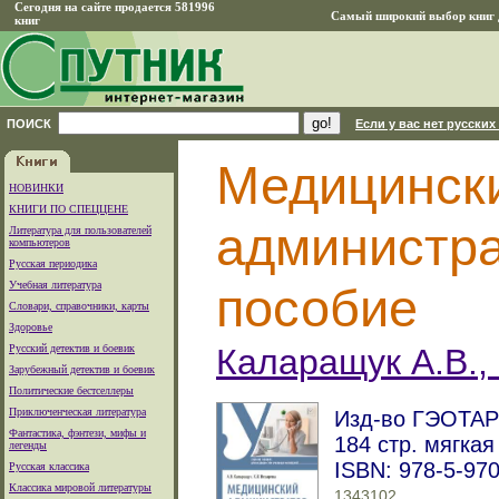
Сегодня на сайте продается 581996
Самый широкий выбор книг д
книг
ПОИСК
Если у вас нет русских
Медицинск
НОВИНКИ
КНИГИ ПО СПЕЦЦЕНЕ
администра
Литература для пользователей
компьютеров
Русская периодика
Учебная литература
пособие
Словари, справочники, карты
Здоровье
Русский детектив и боевик
Каларащук А.В.,
Зарубежный детектив и боевик
Политические бестселлеры
Приключенческая литература
Изд-во ГЭОТАР-
Фантастика, фэнтези, мифы и
184 стр. мягка
легенды
ISBN: 978-5-97
Русская классика
Классика мировой литературы
1343102