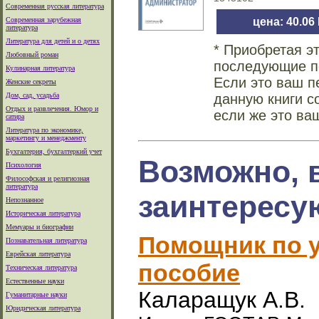
Современная русская литература
Современная зарубежная
цена: 40.06
литература
Литература для детей и о детях
* Приобретая э
Любовный роман
последующие по
Кулинарная литература
Если это ваш п
Женские секреты
Дом, сад, усадьба
данную книги с
Отдых и развлечения. Юмор и
если же это ва
сатира
Литература по экономике,
маркетингу и менеджменту
Бухгалтерия, бухгалтеркий учет
Возможно, 
Психология
Философская и религиозная
литература
заинтересу
Непознанное
Историческая литература
Мемуары и биографии
Помощник по у
Познавательная литература
Еврейская литература
пособие
Техническая литература
Естественные науки
Каларащук А.В.
Гуманитарные науки
Юридическая литература