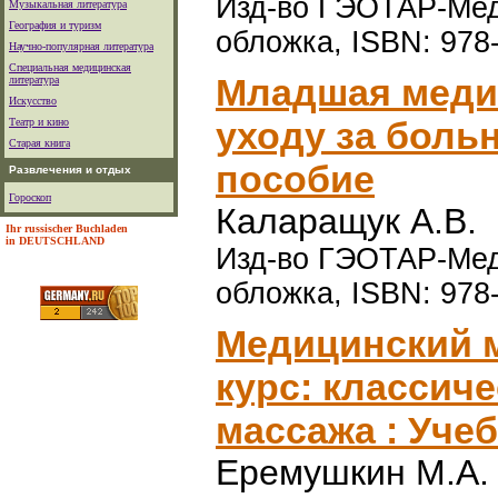
Изд-во ГЭОТАР-Меди
Музыкальная литература
География и туризм
обложка, ISBN: 978
Научно-популярная литература
Специальная медицинская
Младшая медиц
литература
Искусство
уходу за боль
Театр и кино
Старая книга
пособие
Развлечения и отдых
Гороскоп
Каларащук А.В.
Ihr russischer Buchladen
in DEUTSCHLAND
Изд-во ГЭОТАР-Меди
обложка, ISBN: 978
Медицинский 
курс: классиче
массажа : Уче
Еремушкин М.А.