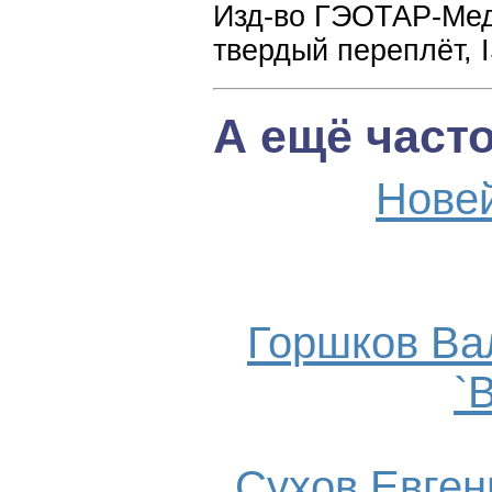
Изд-во ГЭОТАР-Медиа
твердый переплёт, 
А ещё част
Нове
Горшков Ва
`
Сухов Евгени