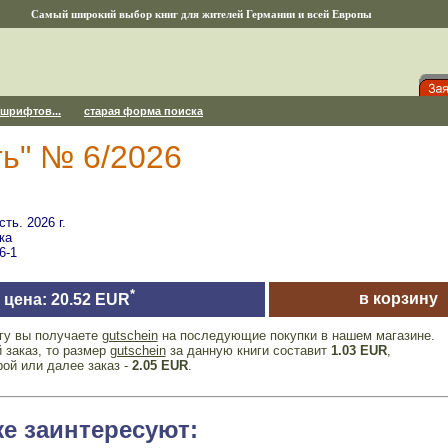
Самый широкий выбор книг для жителей Германии и всей Европы
 шрифтов...
старая форма поиска
ь" № 6/2026
ть. 2026 г.
ка
6-1
*
в корзину
цена: 20.52 EUR
игу вы получаете
gutschein
на последующие покупки в нашем магазине.
 заказ, то размер
gutschein
за данную книги составит
1.03 EUR
,
рой или далее заказ -
2.05 EUR
.
же заинтересуют: