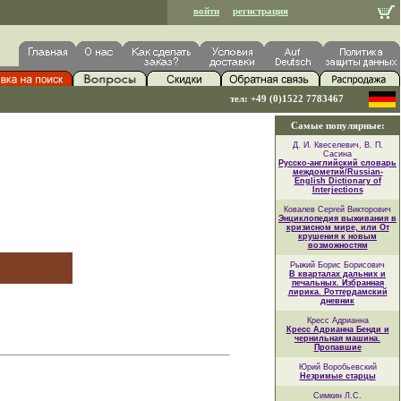
войти
регистрация
тел: +49 (0)1522 7783467
Самые популярные:
Д. И. Квеселевич, В. П.
Сасина
Русско-английский словарь
междометий/Russian-
English Dictionary of
Interjections
Ковалев Сергей Викторович
Энциклопедия выживания в
кризисном мире, или От
крушения к новым
возможностям
Рыжий Борис Борисович
В кварталах дальних и
печальных. Избранная
лирика. Роттердамский
дневник
Кресс Адрианна
Кресс Адрианна Бенди и
чернильная машина.
Пропавшие
Юрий Воробьевский
Незримые старцы
Симкин Л.С.