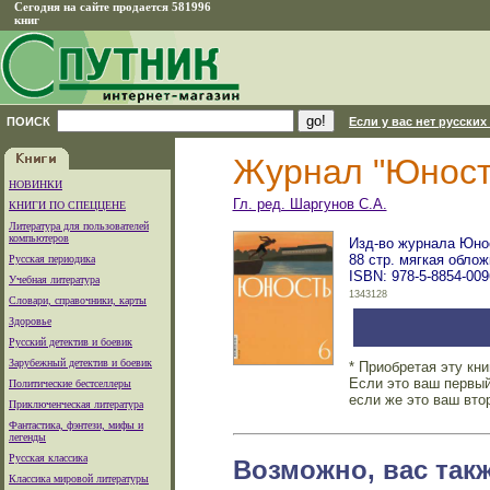
Сегодня на сайте продается 581996
книг
ПОИСК
Если у вас нет русских
Журнал "Юност
НОВИНКИ
Гл. ред. Шаргунов С.А.
КНИГИ ПО СПЕЦЦЕНЕ
Литература для пользователей
компьютеров
Изд-во журнала Юнос
88 стр. мягкая облож
Русская периодика
ISBN: 978-5-8854-009
Учебная литература
1343128
Словари, справочники, карты
Здоровье
Русский детектив и боевик
Зарубежный детектив и боевик
* Приобретая эту кн
Если это ваш первый
Политические бестселлеры
если же это ваш вто
Приключенческая литература
Фантастика, фэнтези, мифы и
легенды
Русская классика
Возможно, вас так
Классика мировой литературы