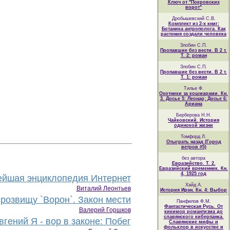
Ключ от "Покровских
ворот"
Дробышевский С.В.
Комплект из 2-х книг:
Ботаника антрополога. Как
растения создали человека
Злобин С.П.
Пропавшие без вести. В 2 т.
Т. 2: роман
Злобин С.П.
Пропавшие без вести. В 2 т.
Т. 1: роман
Тилье Ф.
Охотники за кошмарами. Кн.
3. Досье 5: Леонар; Досье 6:
Ариана
Берберова Н.Н.
Чайковский. История
одинокой жизни
Томфорд Л.
Отыграть назад (Город
ветров #5)
без автора
Евразийство. Т. 2.
Евразийский временник. Кн.
4, 1925 год
йшая энциклопедия Интернет
Хайд А.
Виталий Леонтьев
История Ирэн. Кн. 4: Выбор
розвищу `Ворон`. Закон мести
Панфилов Ф.М.
Фантастическая Русь. От
Валерий Горшков
кикимор романтизма до
славянского киберпанка.
гений Я - вор в законе: Побег
Славянские мифы и
фольклор в искусстве и