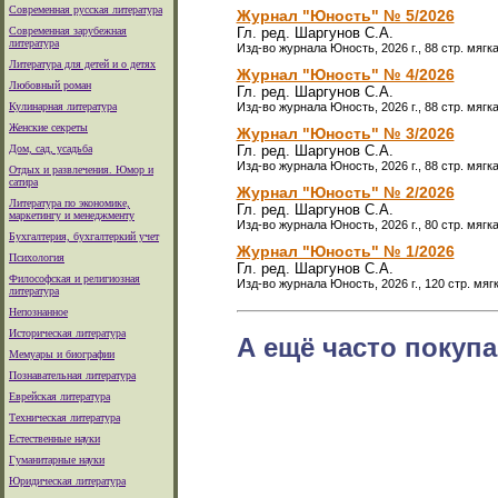
Современная русская литература
Журнал "Юность" № 5/2026
Современная зарубежная
Гл. ред. Шаргунов С.А.
литература
Изд-во журнала Юность, 2026 г., 88 стр. мягк
Литература для детей и о детях
Журнал "Юность" № 4/2026
Любовный роман
Гл. ред. Шаргунов С.А.
Кулинарная литература
Изд-во журнала Юность, 2026 г., 88 стр. мягк
Женские секреты
Журнал "Юность" № 3/2026
Дом, сад, усадьба
Гл. ред. Шаргунов С.А.
Изд-во журнала Юность, 2026 г., 88 стр. мягк
Отдых и развлечения. Юмор и
сатира
Журнал "Юность" № 2/2026
Литература по экономике,
Гл. ред. Шаргунов С.А.
маркетингу и менеджменту
Изд-во журнала Юность, 2026 г., 80 стр. мягк
Бухгалтерия, бухгалтеркий учет
Журнал "Юность" № 1/2026
Психология
Гл. ред. Шаргунов С.А.
Философская и религиозная
Изд-во журнала Юность, 2026 г., 120 стр. мяг
литература
Непознанное
Историческая литература
А ещё часто покупа
Мемуары и биографии
Познавательная литература
Еврейская литература
Техническая литература
Естественные науки
Гуманитарные науки
Юридическая литература