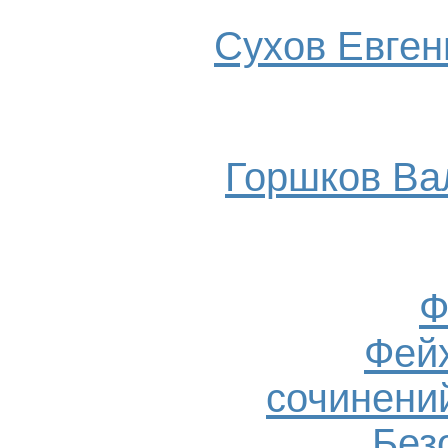
Сухов Евгени
Горшков Ва
Ф
Фейх
сочинений
Без