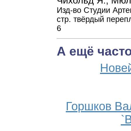
Чихольд Я., Мю
Изд-во Студии Арте
стр. твёрдый перепл
6
А ещё част
Нове
Горшков Ва
`