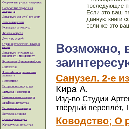
Современная русская литература
последующие по
Современная зарубежная
Если это ваш п
литература
Литература для детей и о детях
данную книги с
Любовный роман
если же это ва
Кулинарная литература
Женские секреты
Дом, сад, усадьба
Возможно, 
Отдых и развлечения. Юмор и
сатира
Литература по экономике,
маркетингу и менеджменту
заинтересу
Бухгалтерия, бухгалтеркий учет
Психология
Философская и религиозная
Санузел. 2-е и
литература
Непознанное
Кира А.
Историческая литература
Мемуары и биографии
Изд-во Студии Арте
Познавательная литература
Еврейская литература
твёрдый переплёт, 
Техническая литература
Естественные науки
Ководство; О 
Гуманитарные науки
Юридическая литература