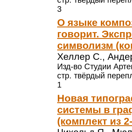
стр. твёрдый перепл
3
О языке комп
говорит. Эксп
символизм (ком
Хеллер С., Андер
Изд-во Студии Арте
стр. твёрдый перепл
1
Новая типогр
системы в гра
(комплект из 2-