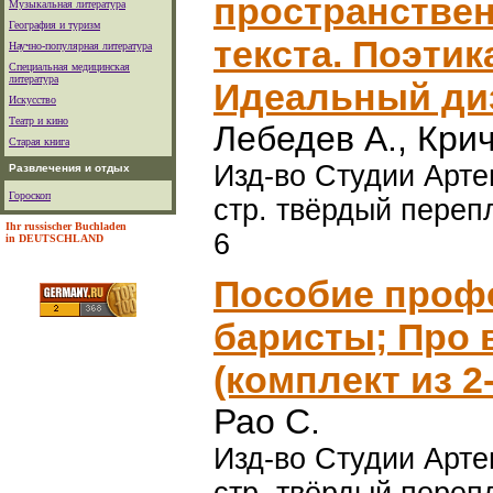
пространствен
Музыкальная литература
География и туризм
текста. Поэтик
Научно-популярная литература
Специальная медицинская
литература
Идеальный ди
Искусство
Театр и кино
Лебедев А., Крич
Старая книга
Изд-во Студии Арте
Развлечения и отдых
Гороскоп
стр. твёрдый перепл
Ihr russischer Buchladen
6
in DEUTSCHLAND
Пособие проф
баристы; Про 
(комплект из 2-
Рао С.
Изд-во Студии Арте