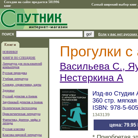
Сегодня на сайте продается 581996
Самый широкий выбор книг д
книг
ПОИСК
Если у вас нет русских
Прогулки с
НОВИНКИ
КНИГИ ПО СПЕЦЦЕНЕ
Васильева С., Яу
Литература для пользователей
компьютеров
Русская периодика
Нестеркина А
Учебная литература
Словари, справочники, карты
Здоровье
Изд-во Студии 
Русский детектив и боевик
360 стр. мягка
Зарубежный детектив и боевик
ISBN: 978-5-60
Политические бестселлеры
Приключенческая литература
1343139
Фантастика, фэнтези, мифы и
легенды
цена: 79.95
Русская классика
Классика мировой литературы
* Приобретая э