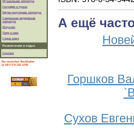
Музыкальная литература
География и туризм
Научно-популярная литература
А ещё част
Специальная медицинская
литература
Искусство
Театр и кино
Нове
Старая книга
Развлечения и отдых
Гороскоп
Ihr russischer Buchladen
in DEUTSCHLAND
Горшков Ва
`
Сухов Евгени