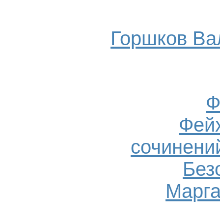
Горшков Ва
Ф
Фейх
сочинений
Без
Марга