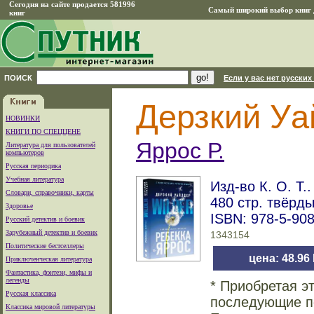
Сегодня на сайте продается 581996
Самый широкий выбор книг д
книг
ПОИСК
Если у вас нет русских
Дерзкий Уа
НОВИНКИ
КНИГИ ПО СПЕЦЦЕНЕ
Яррос Р.
Литература для пользователей
компьютеров
Русская периодика
Учебная литература
Изд-во К. О. Т..
Словари, справочники, карты
480 стр. твёрд
Здоровье
ISBN: 978-5-90
Русский детектив и боевик
Зарубежный детектив и боевик
1343154
Политические бестселлеры
цена: 48.96
Приключенческая литература
Фантастика, фэнтези, мифы и
легенды
* Приобретая э
Русская классика
последующие по
Классика мировой литературы