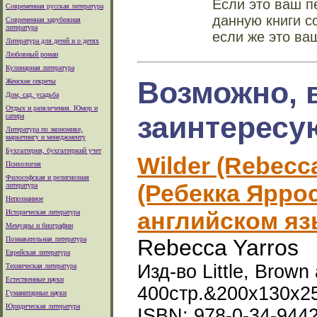
Если это ваш п
Современная русская литература
данную книги с
Современная зарубежная
литература
если же это ва
Литература для детей и о детях
Любовный роман
Кулинарная литература
Возможно, 
Женские секреты
Дом, сад, усадьба
Отдых и развлечения. Юмор и
заинтересу
сатира
Литература по экономике,
маркетингу и менеджменту
Бухгалтерия, бухгалтеркий учет
Wilder (Rebecc
Психология
Философская и религиозная
(Ребекка Яррос
литература
Непознанное
английском яз
Историческая литература
Мемуары и биографии
Познавательная литература
Rebecca Yarros
Еврейская литература
Изд-во Little, Brown
Техническая литература
Естественные науки
400стр.&200x130x2
Гуманитарные науки
Юридическая литература
ISBN: 978-0-34-944