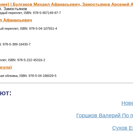
ание) | Булгаков Михаил Афанасьевич, Замостьянов Арсений 
А. Замостьянов
ердый переплет, ISBN: 978-5-907149-97-7
ил Афанасьевич
ый переплет, ISBN: 978-5-04-107551-4
BN: 978-5-389-16430-7
плёт, ISBN: 978-5-222-45316-2
псула)
гкая обложка, ISBN: 978-5-04-186029-5
ют:
Нове
Горшков Валерий По п
Сухов Ев