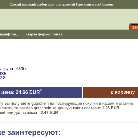
Самый широкий выбор книг для жителей Германии и всей Европы
 шрифтов...
старая форма поиска
Групп. 2026 г.
жка
2-8
*
в корзину
цена: 24.66 EUR
игу вы получаете
gutschein
на последующие покупки в нашем магазине.
 заказ, то размер
gutschein
за данную книги составит
1.23 EUR
,
рой или далее заказ -
2.47 EUR
.
же заинтересуют: