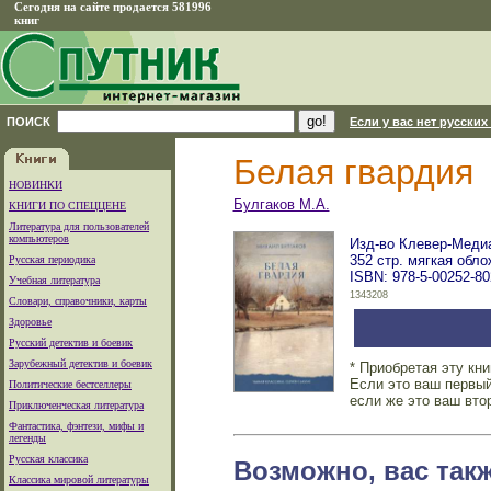
Сегодня на сайте продается 581996
книг
ПОИСК
Если у вас нет русских
Белая гвардия
НОВИНКИ
Булгаков М.А.
КНИГИ ПО СПЕЦЦЕНЕ
Литература для пользователей
компьютеров
Изд-во Клевер-Медиа-
352 стр. мягкая обло
Русская периодика
ISBN: 978-5-00252-80
Учебная литература
1343208
Словари, справочники, карты
Здоровье
Русский детектив и боевик
Зарубежный детектив и боевик
* Приобретая эту кн
Если это ваш первый
Политические бестселлеры
если же это ваш вто
Приключенческая литература
Фантастика, фэнтези, мифы и
легенды
Русская классика
Возможно, вас так
Классика мировой литературы