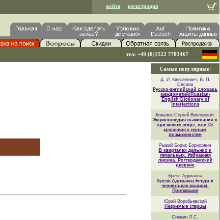
войти
регистрация
тел: +49 (0)1522 7783467
Самые популярные:
Д. И. Квеселевич, В. П.
Сасина
Русско-английский словарь
междометий/Russian-
English Dictionary of
Interjections
Ковалев Сергей Викторович
Энциклопедия выживания в
кризисном мире, или От
крушения к новым
возможностям
Рыжий Борис Борисович
В кварталах дальних и
печальных. Избранная
лирика. Роттердамский
дневник
Кресс Адрианна
Кресс Адрианна Бенди и
чернильная машина.
Пропавшие
Юрий Воробьевский
Незримые старцы
Симкин Л.С.