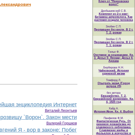
Ключ от "Покровских
Александрович
ворот"
Дробышевский С.В.
Комплект из 2-х книг:
Ботаника антрополога. Как
растения создали человека
Злобин С.П.
Пропавшие без вести. В 2 т.
Т. 2: роман
Злобин С.П.
Пропавшие без вести. В 2 т.
Т. 1: роман
Тилье Ф.
Охотники за кошмарами. Кн.
3. Досье 5: Леонар; Досье 6:
Ариана
Берберова Н.Н.
Чайковский. История
одинокой жизни
Томфорд Л.
Отыграть назад (Город
ветров #5)
без автора
Евразийство. Т. 2.
Евразийский временник. Кн.
4, 1925 год
йшая энциклопедия Интернет
Хайд А.
Виталий Леонтьев
История Ирэн. Кн. 4: Выбор
розвищу `Ворон`. Закон мести
Панфилов Ф.М.
Фантастическая Русь. От
Валерий Горшков
кикимор романтизма до
славянского киберпанка.
гений Я - вор в законе: Побег
Славянские мифы и
фольклор в искусстве и