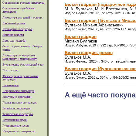
Современная русская литература
Белая гвардия (подарочное изд
Современная зарубежная
М. А. Булгаков, М. И. Вострышев, А. 
литература
Изд-во Родина, 2019 г., 720 стр. 70x100/16Тв
Литература для детей и о детях
Белая гвардия | Булгаков Миха
Любовный роман
Булгаков Михаил Афанасьевич
Кулинарная литература
Изд-во Эксмо, 2020 г., 416 стр. 120x177Тверд
Женские секреты
Белая гвардия
Дом, сад, усадьба
Михаил Булгаков
Изд-во Азбука, 2019 г., 992 стр. 60x90/16, IS
Отдых и развлечения. Юмор и
сатира
Белая гвардия: роман
Литература по экономике,
Булгаков М.А.
маркетингу и менеджменту
Изд-во Феникс, 2026 г., 346 стр. твёрдый пере
Бухгалтерия, бухгалтеркий учет
Белая гвардия (булгаковская ка
Психология
Булгаков М.А.
Философская и религиозная
Изд-во Эксмо, 2026 г., 384 стр. 84x108/32 мя
литература
Непознанное
Историческая литература
А ещё часто покупа
Мемуары и биографии
Познавательная литература
Еврейская литература
Техническая литература
Естественные науки
Гуманитарные науки
Юридическая литература