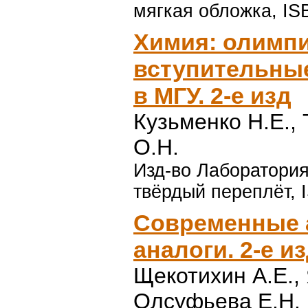
мягкая обложка, IS
Химия: олимп
вступительны
в МГУ. 2-е изд
Кузьменко Н.Е.,
О.Н.
Изд-во Лаборатория 
твёрдый переплёт, 
Современные а
аналоги. 2-е и
Щекотихин А.Е., 
Олсуфьева Е.Н.