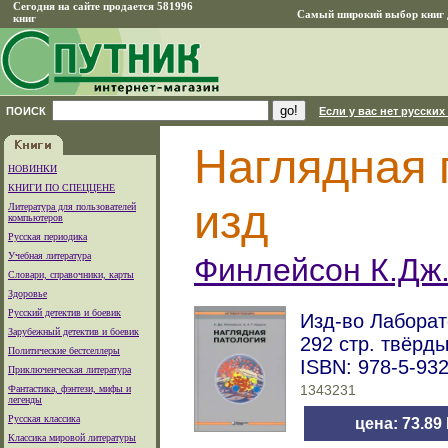
Сегодня на сайте продается 581996
Самый широкий выбор книг д
книг
ПОИСК
Если у вас нет русских
Наглядная 
НОВИНКИ
КНИГИ ПО СПЕЦЦЕНЕ
изд
Литература для пользователей
компьютеров
Русская периодика
Учебная литература
Финлейсон К.Дж.
Словари, справочники, карты
Здоровье
Русский детектив и боевик
Изд-во Лаборато
Зарубежный детектив и боевик
292 стр. твёрд
Политические бестселлеры
ISBN: 978-5-93
Приключенческая литература
Фантастика, фэнтези, мифы и
1343231
легенды
Русская классика
цена: 73.89
Классика мировой литературы