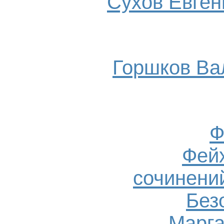
Сухов Евгени
Горшков Ва
Ф
Фейх
сочинений
Без
Марга