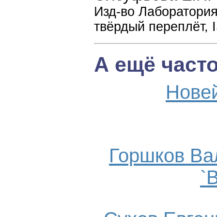
Изд-во Лаборатория 
твёрдый переплёт, 
А ещё част
Нове
Горшков Ва
`