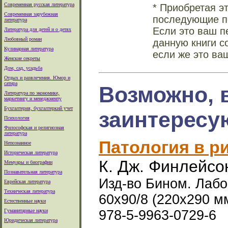
Современная русская литература
* Приобретая э
Современная зарубежная
последующие по
литература
Если это ваш п
Литература для детей и о детях
Любовный роман
данную книги с
Кулинарная литература
если же это ва
Женские секреты
Дом, сад, усадьба
Отдых и развлечения. Юмор и
сатира
Возможно, 
Литература по экономике,
маркетингу и менеджменту
Бухгалтерия, бухгалтеркий учет
заинтересу
Психология
Философская и религиозная
литература
Патология в р
Непознанное
Историческая литература
К. Дж. Финлейсон
Мемуары и биографии
Познавательная литература
Изд-во Бином. Лабор
Еврейская литература
Техническая литература
60x90/8 (220х290 м
Естественные науки
Гуманитарные науки
978-5-9963-0729-6
Юридическая литература