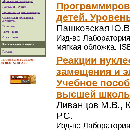
Музыкальная литература
Программирова
География и туризм
Научно-популярная литература
детей. Уровень
Специальная медицинская
литература
Пашковская Ю.В
Искусство
Театр и кино
Изд-во Лаборатория 
Старая книга
Развлечения и отдых
мягкая обложка, IS
Гороскоп
Реакции нукл
Ihr russischer Buchladen
in DEUTSCHLAND
замещения и 
Учебное пособ
высшей школы.
Ливанцов М.В., 
Р.С.
Изд-во Лаборатория 