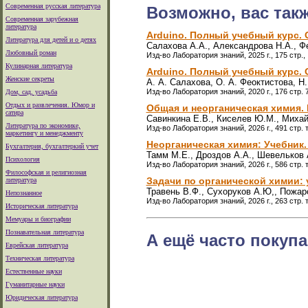
Современная русская литература
Возможно, вас так
Современная зарубежная
литература
Arduino. Полный учебный курс. О
Литература для детей и о детях
Салахова А.А., Александрова Н.А., Ф
Любовный роман
Изд-во Лаборатория знаний, 2025 г., 175 стр.,
Кулинарная литература
Arduino. Полный учебный курс. 
Женские секреты
А. А. Салахова, О. А. Феоктистова, Н
Изд-во Лаборатория знаний, 2020 г., 176 стр.
Дом, сад, усадьба
Отдых и развлечения. Юмор и
Общая и неорганическая химия. В 
сатира
Савинкина Е.В., Киселев Ю.М., Михай
Литература по экономике,
Изд-во Лаборатория знаний, 2026 г., 491 стр.
маркетингу и менеджменту
Неорганическая химия: Учебник. 
Бухгалтерия, бухгалтеркий учет
Тамм М.Е., Дроздов А.А., Шевельков 
Психология
Изд-во Лаборатория знаний, 2026 г., 586 стр.
Философская и религиозная
Задачи по органической химии: 
литература
Травень В.Ф., Сухоруков А.Ю,, Пожар
Непознанное
Изд-во Лаборатория знаний, 2026 г., 263 стр.
Историческая литература
Мемуары и биографии
Познавательная литература
А ещё часто покупа
Еврейская литература
Техническая литература
Естественные науки
Гуманитарные науки
Юридическая литература