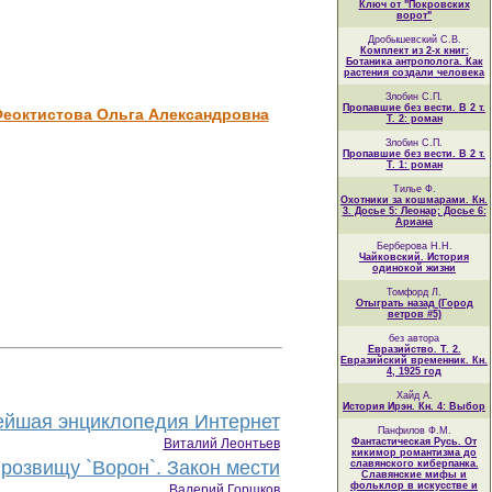
Ключ от "Покровских
ворот"
Дробышевский С.В.
Комплект из 2-х книг:
Ботаника антрополога. Как
растения создали человека
Злобин С.П.
Пропавшие без вести. В 2 т.
 Феоктистова Ольга Александровна
Т. 2: роман
Злобин С.П.
Пропавшие без вести. В 2 т.
Т. 1: роман
Тилье Ф.
Охотники за кошмарами. Кн.
3. Досье 5: Леонар; Досье 6:
Ариана
Берберова Н.Н.
Чайковский. История
одинокой жизни
Томфорд Л.
Отыграть назад (Город
ветров #5)
без автора
Евразийство. Т. 2.
Евразийский временник. Кн.
4, 1925 год
Хайд А.
История Ирэн. Кн. 4: Выбор
йшая энциклопедия Интернет
Панфилов Ф.М.
Виталий Леонтьев
Фантастическая Русь. От
кикимор романтизма до
розвищу `Ворон`. Закон мести
славянского киберпанка.
Славянские мифы и
фольклор в искусстве и
Валерий Горшков