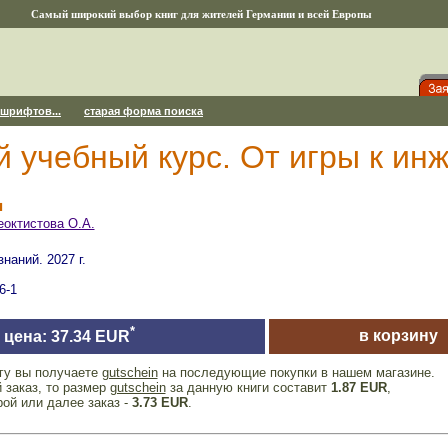
Самый широкий выбор книг для жителей Германии и всей Европы
 шрифтов...
старая форма поиска
й учебный курс. От игры к и
д
еоктистова О.А.
наний. 2027 г.
6-1
*
в корзину
цена: 37.34 EUR
игу вы получаете
gutschein
на последующие покупки в нашем магазине.
 заказ, то размер
gutschein
за данную книги составит
1.87 EUR
,
рой или далее заказ -
3.73 EUR
.