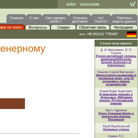
войти
регистрация
тел: +49 (0)1522 7783467
Самые популярные:
нженерному
Д. И. Квеселевич, В. П.
Сасина
Русско-английский словарь
междометий/Russian-
English Dictionary of
Interjections
Ковалев Сергей Викторович
Энциклопедия выживания в
кризисном мире, или От
крушения к новым
возможностям
Рыжий Борис Борисович
В кварталах дальних и
печальных. Избранная
лирика. Роттердамский
дневник
Кресс Адрианна
Кресс Адрианна Бенди и
чернильная машина.
Пропавшие
Юрий Воробьевский
Незримые старцы
Симкин Л.С.