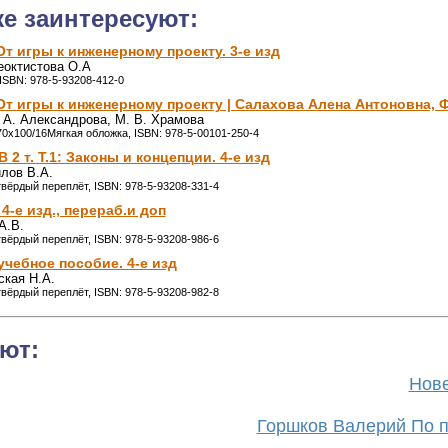
же заинтересуют:
т игры к инженерному проекту. 3-е изд
еоктистова О.А
 ISBN: 978-5-93208-412-0
От игры к инженерному проекту | Салахова Алена Антоновна,
. А. Александрова, М. В. Храмова
 70x100/16Мягкая обложка, ISBN: 978-5-00101-250-4
2 т. Т.1: Законы и концепции. 4-е изд
лов В.А.
 твёрдый переплёт, ISBN: 978-5-93208-331-4
4-е изд., перераб.и доп
А.В.
 твёрдый переплёт, ISBN: 978-5-93208-986-6
учебное пособие. 4-е изд
ская Н.А.
 твёрдый переплёт, ISBN: 978-5-93208-982-8
ют:
Нове
Горшков Валерий По п