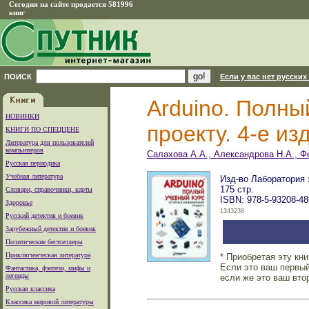
Сегодня на сайте продается 581996
книг
ПОИСК
Если у вас нет русских
Arduino. Полны
НОВИНКИ
проекту. 4-е из
КНИГИ ПО СПЕЦЦЕНЕ
Литература для пользователей
компьютеров
Салахова А.А., Александрова Н.А., Ф
Русская периодика
Учебная литература
Изд-во Лаборатория з
175 стр.
Словари, справочники, карты
ISBN: 978-5-93208-48
Здоровье
1343238
Русский детектив и боевик
Зарубежный детектив и боевик
Политические бестселлеры
Приключенческая литература
* Приобретая эту кн
Если это ваш первый
Фантастика, фэнтези, мифы и
легенды
если же это ваш вто
Русская классика
Классика мировой литературы