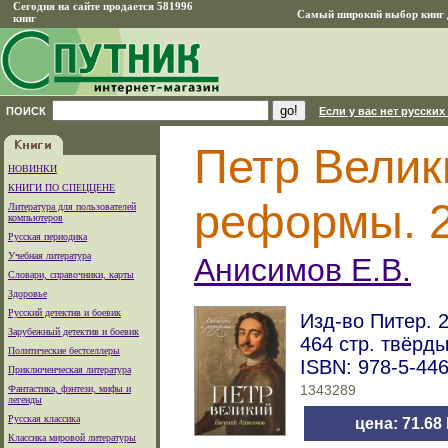
Сегодня на сайте продается 581996
Самый широкий выбор книг д
книг
ПОИСК
Если у вас нет русских
Петр Велик
НОВИНКИ
КНИГИ ПО СПЕЦЦЕНЕ
реформы. 2
Литература для пользователей
компьютеров
Русская периодика
Учебная литература
Анисимов Е.В.
Словари, справочники, карты
Здоровье
Русский детектив и боевик
Изд-во Питер. 2
Зарубежный детектив и боевик
464 стр. твёрд
Политические бестселлеры
ISBN: 978-5-44
Приключенческая литература
Фантастика, фэнтези, мифы и
1343289
легенды
Русская классика
цена: 71.68
Классика мировой литературы