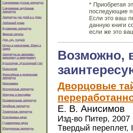
Современная русская литература
* Приобретая э
Современная зарубежная
последующие по
литература
Если это ваш п
Литература для детей и о детях
Любовный роман
данную книги с
Кулинарная литература
если же это ва
Женские секреты
Дом, сад, усадьба
Отдых и развлечения. Юмор и
сатира
Возможно, 
Литература по экономике,
маркетингу и менеджменту
Бухгалтерия, бухгалтеркий учет
заинтересу
Психология
Философская и религиозная
литература
Дворцовые тайн
Непознанное
Историческая литература
переработанн
Мемуары и биографии
Познавательная литература
Е. В. Анисимов
Еврейская литература
Техническая литература
Изд-во Питер, 2007 г
Естественные науки
Гуманитарные науки
Твердый переплет, 
Юридическая литература