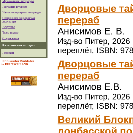
Музыкальная литература
Дворцовые тайн
География и туризм
Научно-популярная литература
перераб
Специальная медицинская
литература
Искусство
Анисимов Е. В.
Театр и кино
Старая книга
Изд-во Питер, 2026 
Развлечения и отдых
переплёт, ISBN: 97
Гороскоп
Дворцовые тайн
Ihr russischer Buchladen
in DEUTSCHLAND
перераб
Анисимов Е.В.
Изд-во Питер, 2026 
переплёт, ISBN: 97
Великий Блокп
донбасской поэ