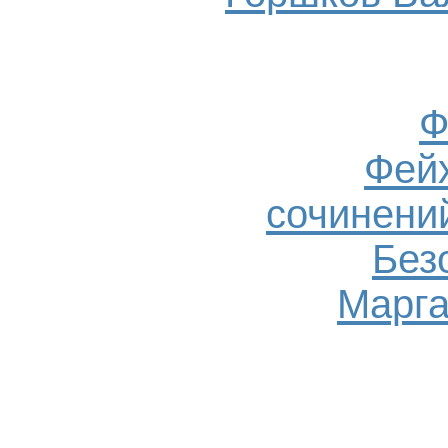
Ф
Фейх
сочинений
Без
Марга