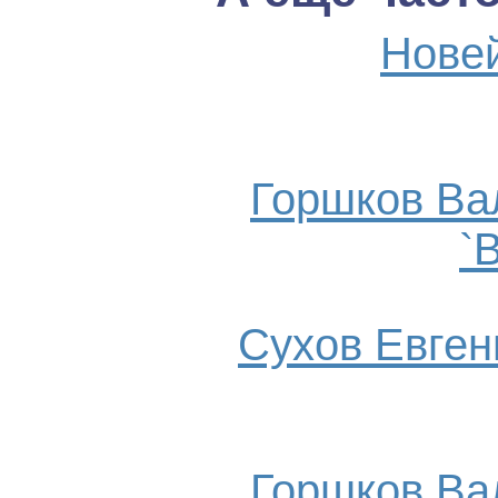
Нове
Горшков Ва
`
Сухов Евгени
Горшков Ва