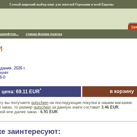
Самый широкий выбор книг для жителей Германии и всей Европы
 шрифтов...
старая форма поиска
и
ания. 2026 г.
еплёт
6-0
*
в корзину
цена: 69.11 EUR
игу вы получаете
gutschein
на последующие покупки в нашем магазине.
 заказ, то размер
gutschein
за данную книги составит
3.46 EUR
,
рой или далее заказ -
6.91 EUR
.
же заинтересуют: