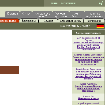
войти
регистрация
тел: +49 (0)1522 7783467
Самые популярные:
Д. И. Квеселевич, В. П.
Сасина
Русско-английский словарь
междометий/Russian-
English Dictionary of
Interjections
Ковалев Сергей Викторович
Энциклопедия выживания в
кризисном мире, или От
крушения к новым
возможностям
Рыжий Борис Борисович
В кварталах дальних и
печальных. Избранная
лирика. Роттердамский
дневник
Кресс Адрианна
Кресс Адрианна Бенди и
чернильная машина.
Пропавшие
Макнот Дж.
Наконец-то вместе
Юрий Воробьевский