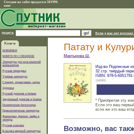
Сегодня на сайте продается 581996
книг
ПОИСК
Если у вас нет русских
Патату и Кулур
НОВИНКИ
Мартынова Ш.
КНИГИ ПО СПЕЦЦЕНЕ
Литература для пользователей
компьютеров
Изд-во Подписные изд
32 стр. твёрдый пер
Русская периодика
ISBN: 978-5-6051791-
Учебная литература
1343301
Словари, справочники, карты
Здоровье
Русский детектив и боевик
Зарубежный детектив и боевик
* Приобретая эту кн
Если это ваш первый
Политические бестселлеры
если же это ваш вто
Приключенческая литература
Фантастика, фэнтези, мифы и
легенды
Русская классика
Возможно, вас так
Классика мировой литературы