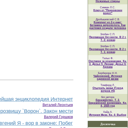
Незримые старцы
Симкин Л.С.
Ключ от "Покровских
ворот"
Дробышевский С.В.
Комплект из 2-х книг:
Ботаника антрополога. Как
растения создали человека
Злобин С.П.
Пропавшие без вести. В 2 т.
Т. 2: роман
Злобин С.П.
Пропавшие без вести. В 2 т.
Т. 1: роман
Тилье Ф.
Охотники за кошмарами. Кн.
3. Досье 5: Леонар; Досье 6:
Ариана
Берберова Н.Н.
Чайковский. История
одинокой жизни
Томфорд Л.
Отыграть назад (Город
ветров #5)
без автора
йшая энциклопедия Интернет
Евразийство. Т. 2.
Евразийский временник. Кн.
Виталий Леонтьев
4, 1925 год
розвищу `Ворон`. Закон мести
Хайд А.
История Ирэн. Кн. 4: Выбор
Валерий Горшков
гений Я - вор в законе: Побег
Десяточка