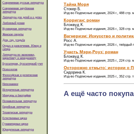
Современная русская литература
Тайна Моря
Современная зарубежная
Стокер Б.
литература
Изд-во Подписные издания, 2024 г., 488 стр. 
Литература для детей и о детях
Корриган: роман
Любовный роман
Блэквуд К.
Кулинарная литература
Изд-во Подписные издания, 2026 г., 328 стр. 
Женские секреты
Вагнеризм: Искусство и политик
Дом, сад, усадьба
Росс А.
Изд-во Подписные издания, 2026 г., твёрдый 
Отдых и развлечения. Юмор и
сатира
Участь Мэри-Роуз: роман
Литература по экономике,
Блэквуд К.
маркетингу и менеджменту
Изд-во Подписные издания, 2025 г., 224 стр. 
Бухгалтерия, бухгалтеркий учет
Осторожно отмыто: истории о Пе
Психология
Сидорина К.
Философская и религиозная
Изд-во Подписные издания, 2025 г., 352 стр.
литература
Непознанное
Историческая литература
А ещё часто покупа
Мемуары и биографии
Познавательная литература
Еврейская литература
Техническая литература
Естественные науки
Гуманитарные науки
Юридическая литература