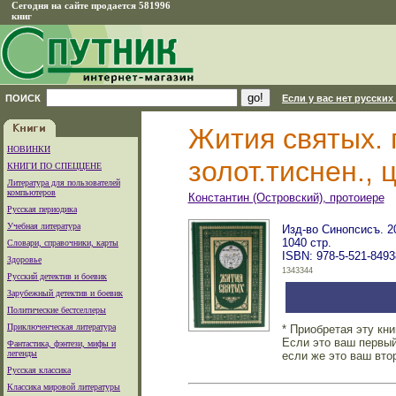
Сегодня на сайте продается 581996
книг
ПОИСК
Если у вас нет русских
Жития святых. 
НОВИНКИ
золот.тиснен., 
КНИГИ ПО СПЕЦЦЕНЕ
Литература для пользователей
компьютеров
Константин (Островский), протоиере
Русская периодика
Учебная литература
Изд-во Синопсисъ. 20
1040 стр.
Словари, справочники, карты
ISBN: 978-5-521-8493
Здоровье
1343344
Русский детектив и боевик
Зарубежный детектив и боевик
Политические бестселлеры
Приключенческая литература
* Приобретая эту кн
Если это ваш первый
Фантастика, фэнтези, мифы и
легенды
если же это ваш вто
Русская классика
Классика мировой литературы