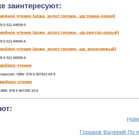
же заинтересуют:
йное чтение (кожа, золот.тиснен., цв.темно-серая)
78-5-521-84939-0
ейное чтение (кожа, золот.тиснен., цв.светло-серый)
78-5-521-84940-6
ейное чтение (кожа, золот.тиснен., цв. коричневый)
78-5-521-80836-6
мейное чтение
 переплёт, ISBN: 978-5-907822-84-9
мейное чтение
 ISBN: 978-5-907200-16-6
ют:
Нове
Горшков Валерий По п