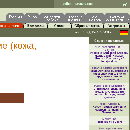
войти
регистрация
тел: +49 (0)1522 7783467
Самые популярные:
е (кожа,
Д. И. Квеселевич, В. П.
Сасина
Русско-английский словарь
междометий/Russian-
English Dictionary of
Interjections
Ковалев Сергей Викторович
Энциклопедия выживания в
кризисном мире, или От
крушения к новым
возможностям
Рыжий Борис Борисович
В кварталах дальних и
печальных. Избранная
лирика. Роттердамский
дневник
Кресс Адрианна
Кресс Адрианна Бенди и
чернильная машина.
Пропавшие
Макнот Дж.
Наконец-то вместе
Юрий Воробьевский