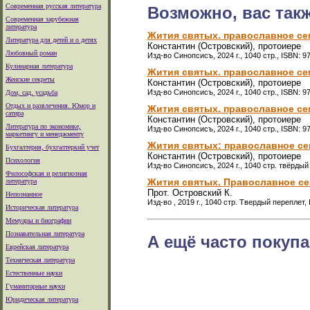
Современная русская литература
Возможно, вас так
Современная зарубежная
литература
Жития святых. православное семе
Литература для детей и о детях
Константин (Островский), протоиере
Любовный роман
Изд-во Синопсисъ, 2024 г., 1040 стр., ISBN: 9
Кулинарная литература
Жития святых. православное сем
Женские секреты
Константин (Островский), протоиере
Изд-во Синопсисъ, 2024 г., 1040 стр., ISBN: 9
Дом, сад, усадьба
Отдых и развлечения. Юмор и
Жития святых. православное сем
сатира
Константин (Островский), протоиере
Литература по экономике,
Изд-во Синопсисъ, 2024 г., 1040 стр., ISBN: 9
маркетингу и менеджменту
Жития святых: православное се
Бухгалтерия, бухгалтеркий учет
Константин (Островский), протоиере
Психология
Изд-во Синопсисъ, 2024 г., 1040 стр. твёрдый
Философская и религиозная
Жития святых. Православное се
литература
Прот. Островский К.
Непознанное
Изд-во , 2019 г., 1040 стр. Твердый переплет,
Историческая литература
Мемуары и биографии
Познавательная литература
А ещё часто покупа
Еврейская литература
Техническая литература
Естественные науки
Гуманитарные науки
Юридическая литература