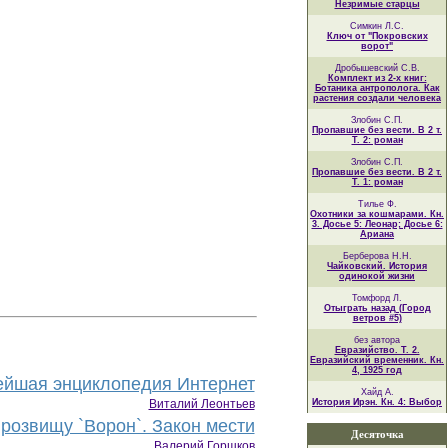
Незримые старцы
Симкин Л.С.
Ключ от "Покровских
ворот"
Дробышевский С.В.
Комплект из 2-х книг:
Ботаника антрополога. Как
растения создали человека
Злобин С.П.
Пропавшие без вести. В 2 т.
Т. 2: роман
Злобин С.П.
Пропавшие без вести. В 2 т.
Т. 1: роман
Тилье Ф.
Охотники за кошмарами. Кн.
3. Досье 5: Леонар; Досье 6:
Ариана
Берберова Н.Н.
Чайковский. История
одинокой жизни
Томфорд Л.
Отыграть назад (Город
ветров #5)
без автора
Евразийство. Т. 2.
Евразийский временник. Кн.
4, 1925 год
йшая энциклопедия Интернет
Хайд А.
Виталий Леонтьев
История Ирэн. Кн. 4: Выбор
розвищу `Ворон`. Закон мести
Десяточка
Валерий Горшков