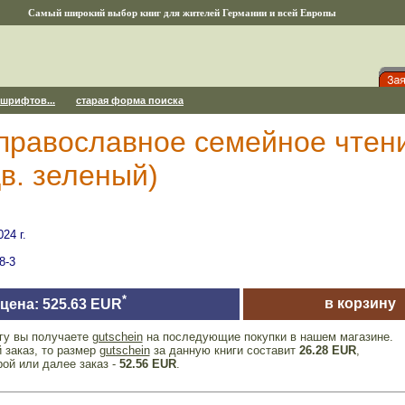
Самый широкий выбор книг для жителей Германии и всей Европы
 шрифтов...
старая форма поиска
православное семейное чтени
цв. зеленый)
24 г.
8-3
*
в корзину
цена: 525.63 EUR
игу вы получаете
gutschein
на последующие покупки в нашем магазине.
 заказ, то размер
gutschein
за данную книги составит
26.28 EUR
,
рой или далее заказ -
52.56 EUR
.