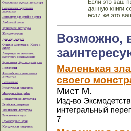
Если это ваш п
Современная русская литература
данную книги с
Современная зарубежная
литература
если же это ва
Литература для детей и о детях
Любовный роман
Кулинарная литература
Возможно, 
Женские секреты
Дом, сад, усадьба
Отдых и развлечения. Юмор и
заинтересу
сатира
Литература по экономике,
маркетингу и менеджменту
Бухгалтерия, бухгалтеркий учет
Маленькая зла
Психология
Философская и религиозная
своего монстр
литература
Непознанное
Мист М.
Историческая литература
Мемуары и биографии
Изд-во Эксмодетство
Познавательная литература
Еврейская литература
интегральный переп
Техническая литература
Естественные науки
7
Гуманитарные науки
Юридическая литература