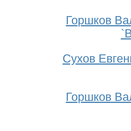
Горшков Ва
`
Сухов Евгени
Горшков Ва