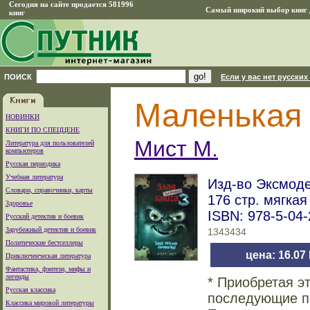
Сегодня на сайте продается 581996
Самый широкий выбор книг д
книг
ПОИСК
Если у вас нет русских
Маленькая 
НОВИНКИ
КНИГИ ПО СПЕЦЦЕНЕ
Мист М.
Литература для пользователей
компьютеров
Русская периодика
Учебная литература
Изд-во Эксмодет
Словари, справочники, карты
176 стр. мягка
Здоровье
ISBN: 978-5-04
Русский детектив и боевик
Зарубежный детектив и боевик
1343434
Политические бестселлеры
цена: 16.07
Приключенческая литература
Фантастика, фэнтези, мифы и
легенды
* Приобретая э
Русская классика
последующие по
Классика мировой литературы