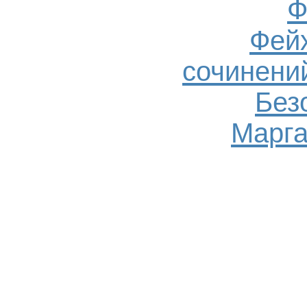
Ф
Фейх
сочинений
Без
Марга