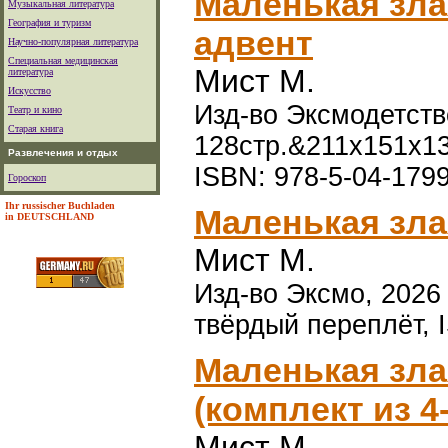
Маленькая злая
Музыкальная литература
География и туризм
адвент
Научно-популярная литература
Специальная медицинская
Мист М.
литература
Искусство
Изд-во Эксмодетство
Театр и кино
Старая книга
128стр.&211x151x1
Развлечения и отдых
ISBN: 978-5-04-179
Гороскоп
Ihr russischer Buchladen
Маленькая зла
in DEUTSCHLAND
Мист М.
Изд-во Эксмо, 2026 г
твёрдый переплёт, 
Маленькая злая 
(комплект из 4-
Мист М.