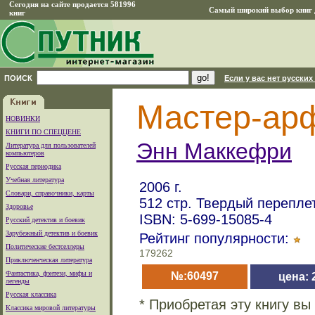
Сегодня на сайте продается 581996
Самый широкий выбор книг д
книг
ПОИСК
Если у вас нет русских
Мастер-ар
НОВИНКИ
КНИГИ ПО СПЕЦЦЕНЕ
Энн Маккефри
Литература для пользователей
компьютеров
Русская периодика
Учебная литература
2006 г.
Словари, справочники, карты
512 стр. Твердый перепле
Здоровье
ISBN: 5-699-15085-4
Русский детектив и боевик
Зарубежный детектив и боевик
Рейтинг популярности:
Политические бестселлеры
179262
Приключенческая литература
Фантастика, фэнтези, мифы и
№:60497
цена: 
легенды
Русская классика
* Приобретая эту книгу в
Классика мировой литературы