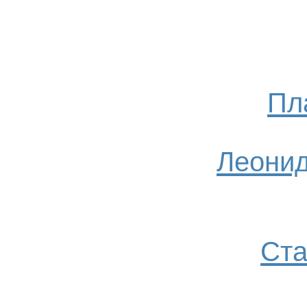
Пл
Леонид
Ста