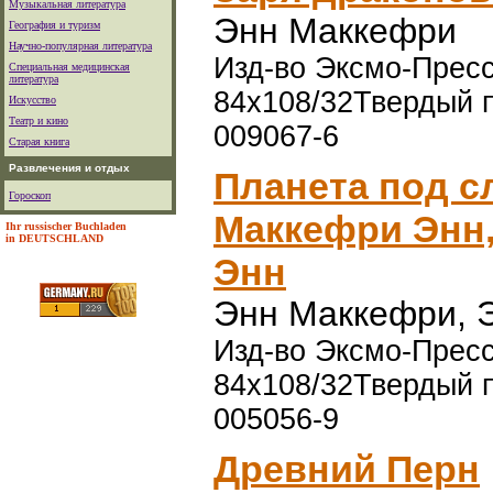
Музыкальная литература
Энн Маккефри
География и туризм
Научно-популярная литература
Изд-во Эксмо-Пресс,
Специальная медицинская
литература
84x108/32Твердый п
Искусство
Театр и кино
009067-6
Старая книга
Развлечения и отдых
Планета под с
Гороскоп
Маккефри Энн,
Ihr russischer Buchladen
in DEUTSCHLAND
Энн
Энн Маккефри, 
Изд-во Эксмо-Пресс,
84x108/32Твердый п
005056-9
Древний Перн