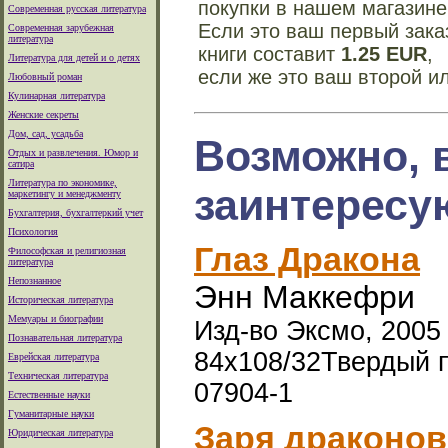
покупки в нашем магазине
Современная русская литература
Если это ваш первый зака
Современная зарубежная
литература
книги составит
1.25 EUR
,
Литература для детей и о детях
если же это ваш второй и
Любовный роман
Кулинарная литература
Женские секреты
Дом, сад, усадьба
Возможно, 
Отдых и развлечения. Юмор и
сатира
Литература по экономике,
заинтересу
маркетингу и менеджменту
Бухгалтерия, бухгалтеркий учет
Психология
Глаз Дракона
Философская и религиозная
литература
Непознанное
Энн Маккефри
Историческая литература
Мемуары и биографии
Изд-во Эксмо, 2005 г
Познавательная литература
84x108/32Твердый п
Еврейская литература
Техническая литература
07904-1
Естественные науки
Гуманитарные науки
Заря драконов
Юридическая литература